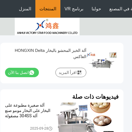
 في المصنع
حولنا
برنامج VR
المنتجات
المنزل
آلة الخبز المحشو بالبخار HONGXIN Delta
العاكس
اقرأ المزيد
اتصل بنا الآن
فيديوهات ذات صلة
آلة صغيرة مطبوعة على
البخار على البخار مومو صنع
آلة 304SS مصقولة
آلة كعكة محشوة على البخار
2025-09-28