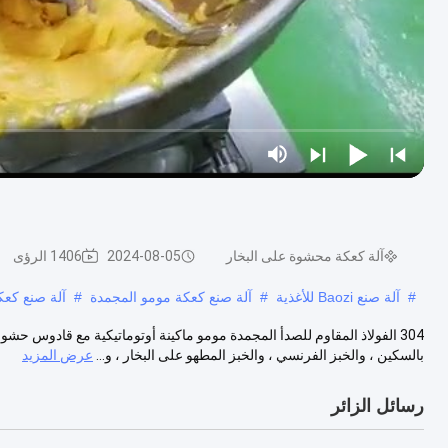
آلة كعكة محشوة على البخار
2024-08-05
1406 الرؤى
#
آلة صنع Baozi للأغذية
#
آلة صنع كعكة مومو المجمدة
#
آلة صنع كعكة 5500 قطعة /
بالسكين ، والخبز الفرنسي ، والخبز المطهو ​​على البخار ، و...
عرض المزيد
رسائل الزائر