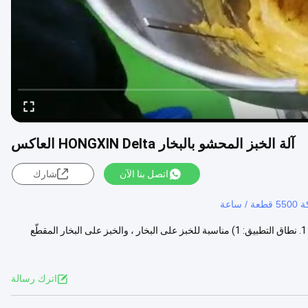
آلة الخبز المحشو بالبخار HONGXIN Delta العاكس
اتصل بنا الآن
شارك
 ساعة
304 الفولاذ المقاوم للصدأ المجمدة مومو ماكينة أوتوماتيكية مع قادوس حشو 1. نطاق التطبيق: 1) مناسبة للخبز على البخار ، والخبز على البخار المقطّع
اترك رسالة