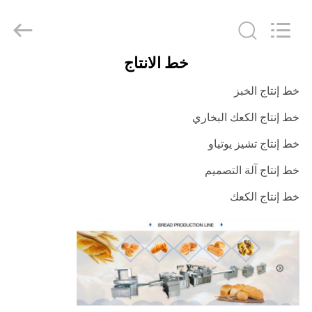
Victory
Star
Food
Machinery
Co.,
Ltd..
All
خط الانتاج
Rights
المنزل
Reserved.
خط إنتاج الخبز
المنتجات
خط إنتاج الكعك البخاري
خط إنتاج تشيز يوتياو
برنامج
خط إنتاج آلة التصميم
VR
خط إنتاج الكعك
حولنا
جولة
في