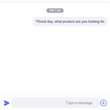
7:09 PM
Good day, what product are you looking for?
فئات شعبية
جميع
خط إنتاج خبز البيتا
خط انتاج الخبز
خط إنتاج ملفات 
خط إنتاج المعجنات
تعريف الارتباط
آلة كعكة محشوة على 
خط انتاج كعكة القمر
البخار
آلة تغليف الطعام
آلة تشورو الأوتوماتيكية
طلب اقتباس