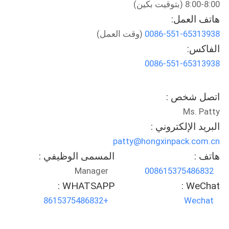
8:00-8:00 (بتوقيت بكين)
المصنع
هاتف العمل:
0086-551-65313938
(وقت العمل)
مراقبة
الفاكس:
الجودة
0086-551-65313938
اتصل
اتصل شخص :
بنا
Ms. Patty
البريد الإلكتروني :
أخبار
patty@hongxinpack.com.cn
هاتف :
المسمى الوظيفي :
اطلب
Manager
008615375486832
WHATSAPP :
WeChat :
اقتباس
+8615375486832
Wechat
خريطة