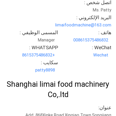
اتصل شخص :
الموقع
Ms. Patty
البريد الإلكتروني :
PRIVACY
limaifoodmachine@163.com
POLICY
هاتف :
المسمى الوظيفي :
Manager
008615375486832
WHATSAPP :
WeChat :
+8615375486832
Wechat
سكايب :
patty8898
Shanghai limai food machinery
Co,.ltd
عنوان:
Add: 868Xinke Road,Xinqiao Town,Songjiang