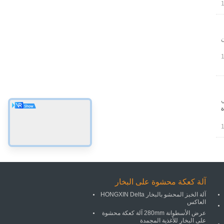
 من
اعي
ة
آلة كعكة محشوة على البخار
آلة الخبز المحشو بالبخار HONGXIN Delta
العاكس
عرض الأسطوانة 280mm آلة كعكة محشوة
على البخار للأغذية المجمدة