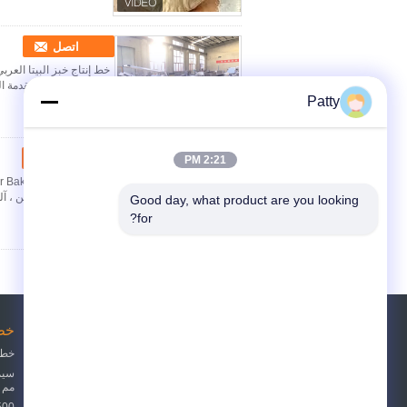
اتصل
المعكرونة 2. مقدمة المنتج لخط إنتاج بيتا الصناعي يشمل خلاط العجين ، آلة تشكيل البيتا - بروفي...
Patty
اتصل
2:21 PM
يشمل خلاط العجين ، آلة 
Good day, what product are you looking 
for?
طلب اقتباس
خط 
خط 
أرسلت
مم آ