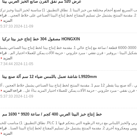
عرض 520 مم نفق الفرن صانع الخبز العربي بيتا
آلة صنع خبز بيتا الجيب السريع لصنع أحجام مختلفة من خبز البيتا 1. نطاق التطبيق: 1) مناسبة لخبز البيتا وخبز ت
.
قراء
المزيد
2024-11-09 15:37:33
HONGXIN مصقول 304 خط إنتاج خبز بيتا تركيا
خط إنتاج بيتا الكامل 3000-6000 قطعة / ساعة مع إنتاج عالي 1. مقدمة خط إنتاج بيتا لخط إنتاج بيتا الصناعي يش
شكيل البيتا - بروفير - فرن نفقي - مبرد حلزوني - حزمة الآلات.يمكن للعملاء اختيار الم...
قراء
المزيد
2024-11-05 17:34:44
L9920mm شاشة تعمل باللمس ضياء 12 سم آلة صنع بيتا
خط إنتاج خبز بيتا الصناعي ، آلة صنع بيتا بقطر 12 سم 1. مقدمة المنتج لخط إنتاج بيتا الصناعي يشمل خلاط العجين ، آ
- فرن نفقي - مبرد حلزوني - حزمة الآلات.يمكن للعملاء اختيار المزيد بناءً عل...
قراءة المزيد
2024-11-09 15:37:33
خط إنتاج خبز البيتا العربي 400 كجم / ساعة 9920 * 1690 مم
آلة صنع خبز البيتا العربي والخبز اللبناني مع درجة الرطوبة التي يتحكم فيها PLC 1. نطاق التطبيق: 1) منا
تج يشتمل حل تسليم المفتاح لخط إنتاج البيتا الصنا...
قراء
المزيد