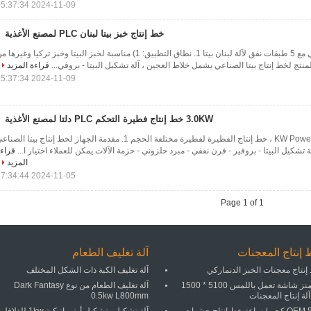
2024-11-09 15:37:34
خط إنتاج خبز بيتا لبنان PLC لمصنع الأغذية
خط إنتاج خبز البيتا العربي مع 5 طبقات نفق لآلة لبنان بيتا 1. نطاق التطبيق: 1) مناسبة لخبز البيتا وخبز تركيا وغيرها
قراءة المزيد
2024-11-09 15:37:34
3.0KW خط إنتاج فطيرة التحكم PLC دلتا لمصنع الأغذية
3.0 KW Power Baked Pancake ، خط إنتاج الفطيرة لفطيرة مختلفة الحجم 1. مقدمة الجهاز لخط إنتاج بيتا الصن
تشكيل البيتا - بروفير - فرن نفقي - مبرد حلزوني - حزمة الآلات.يمكن للعملاء اختيار ا...
قراء
المزيد
2024-11-05 17:34:44
Page 1 of 1
إنتاج المعجنات
آلة تغليف الطعام
إنتاج معجنات الخبز الدنماركي
آلة تغليف الكبة ذات الشكل المختلف
سيمنز شاشة تعمل باللمس 5100 * 1500
آلة تغليف الطعام من نوع Dark Fantasy
لة إنتاج المعجنات
0.5kw L800mm