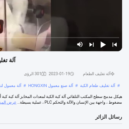
آلة تغل
آلة تغليف الطعام
2023-01-19
301 الرؤى
#
آلة تغليف طعام الكبة
#
آلة صنع معمول HONGXIN
#
آلة معمول لت
مضغوط ، واجهة بين الإنسان والآلة والتحكم PLC ، عملية بسيطة...
عرض المزي
رسائل الزائر