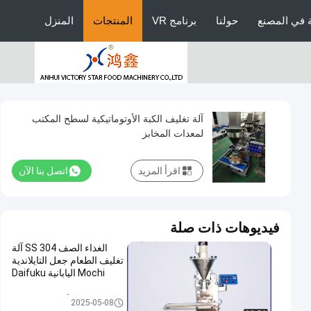
 في المصنع
حولنا
برنامج VR
المنتجات
المنزل
آلة تغليف الكبة الأوتوماتيكية لسطح المكتب
لمعدات المخابز
اقرأ المزيد
اتصل بنا الآن
فيديوهات ذات صلة
الغذاء الصف 304 SS آلة
تغليف الطعام جعل التايلاندية
Mochi اليابانية Daifuku
آلة تغليف الطعام
2025-05-08