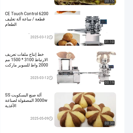
00:15
CE Touch Control 6200
قطعة / ساعة آلة تغليف
الطعام
آلة تغليف الطعام
2025-03-12
01:10
خط إنتاج ملفات تعريف
الارتباط 3100 * 1500 مم
2000 واط للسوبر ماركت
خط إنتاج ملفات تعريف الارتباط
2025-03-12
00:19
آلة صنع البسكويت SS
3000w المصقولة لصناعة
الأغذية
خط إنتاج ملفات تعريف الارتباط
2025-05-09
00:30