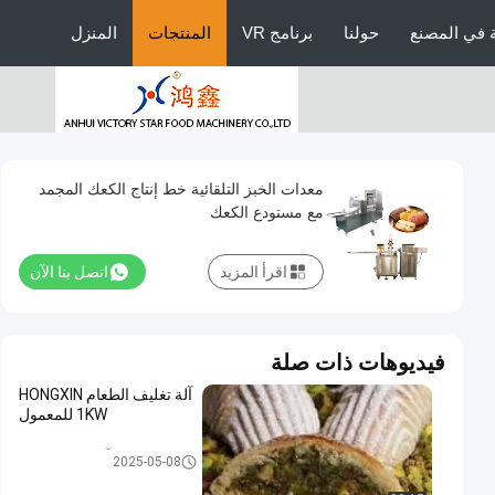
 في المصنع
حولنا
برنامج VR
المنتجات
المنزل
معدات الخبز التلقائية خط إنتاج الكعك المجمد
مع مستودع الكعك
اقرأ المزيد
اتصل بنا الآن
فيديوهات ذات صلة
آلة تغليف الطعام HONGXIN
1KW للمعمول
آلة تغليف الطعام
2025-05-08