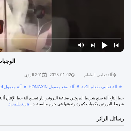
الوجبات
آلة تغليف الطعام
2025-01-02
301 الرؤى
#
آلة تغليف طعام الكبة
#
آلة صنع معمول HONGXIN
#
آلة معمول لت
خط إنتاج آلة صنع شريط البروتين صناعة البروتين بار تصنيع آلة خط الإنتاج أآلة
شريط البروتين بكميات كبيرة وتعبئتها في حزم مناسبة. د...
عرض المزيد
رسائل الزائر