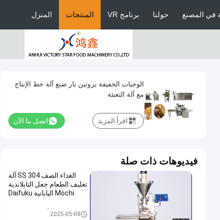
 في المصنع
حولنا
برنامج VR
المنتجات
المنزل
الوجبات الخفيفة بروتين بار صنع آلة خط الإنتاج
مع آلة التعبئة
اقرأ المزيد
اتصل بنا الآن
فيديوهات ذات صلة
الغذاء الصف 304 SS آلة
تغليف الطعام جعل التايلاندية
Mochi اليابانية Daifuku
آلة تغليف الطعام
2025-05-08