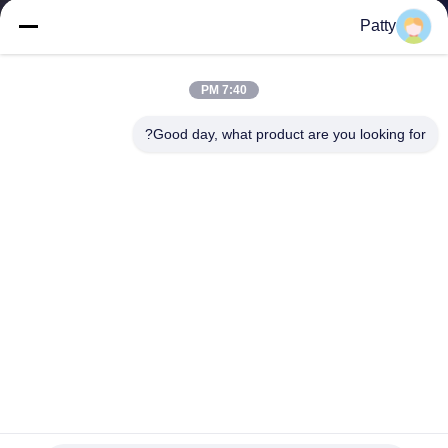
المصنع
Patty
مراقبة
7:40 PM
الجودة
Good day, what product are you looking for?
اتصل
بنا
أخبار
اطلب
اقتباس
PLC Control L3100mm 3kw آلة صنع الطعام لمصنع الغذاء
خريطة