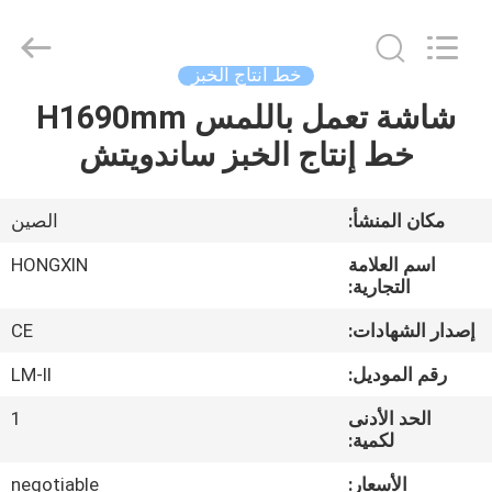
Victory
Star
Food
Machinery
Co.,
خط انتاج الخبز
Ltd..
All
Rights
شاشة تعمل باللمس H1690mm
المنزل
Reserved.
خط إنتاج الخبز ساندويتش
المنتجات
مكان المنشأ:
الصين
برنامج
اسم العلامة
HONGXIN
VR
التجارية:
إصدار الشهادات:
CE
حولنا
رقم الموديل:
LM-II
الحد الأدنى
1
جولة
لكمية:
في
الأسعار:
negotiable