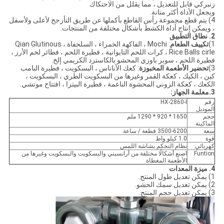
زنبركي قابل للتعديل ، مما يقلل من الاحتكاك
ويجعل الأداة أكثر متانة.
4) يتم قطع مجموعة رأس القاطع بأكملها عن طريق التأرجح لأعلى ولأسفل
، ويمكن إنتاج أداة الكشط بأشكال مختلفة من المنتجات.
2. نطاق التطبيق
1)
تكييف الطعام
: Mochi ، الفاكهة الحمراء ، السلحفاة ، Qian Glutinous
Rice Balls cirle ، كرات اللحم التايوانية ، فطيرة اللحم ، فطائر لحم الأرز ،
فطيرة اللحم ، سوبر باوزي المحشو بالكاسترد الكريمي إلخ.
3)
تحضير الأطعمة المخبوزة
: كعك الأناناس ، البسكويت ، فطيرة البامب
كين ، الكيك ، كعكة القمر وغيرها من البسكويت الطري ، البسكويت ،
الكعك ، كعكة الزوني المحشوة الناعمة ، فطيرة البيتزا ، افتتاح موتشي.
3.
معلمة الجهاز:
رقم
HX-2860-I
الموديل
حجم
1650 * 920 * 1290 ملم
الماكينة
سعة
3500-6200 قطعة / ساعة
قوة
1.0 كيلو واط
كهربائي
نظام التحكم بشاشة اللمس
Funtion
اصنع أشكالًا مختلفة من أرانسيني والبسكويت والبسكويت وغيرها من
الأطعمة المغطاة
4. ميزة المعدات
1) يمكن تعديل طول المنتج.
2) يمكن تعديل سمك الحشو.
3) يمكن تعديل حجم المنتج.