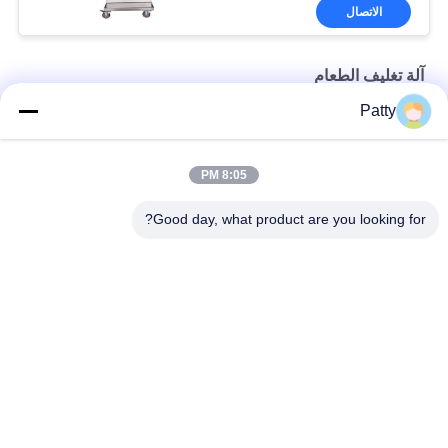
الاتصال
آلة تغليف الطعام
Patty
220V 1Ph آلة تغليف الطعام لكعكة القمر
OEM HONGXIN 760 * 1220mm آلة فطائر الأناناس
8:05 PM
ثلاثة قواديس 1700 * 920 مم آلة تغليف الطعام
Good day, what product are you looking for?
فئات شعبية
جميع
خط إنتاج خبز البيتا
خط انتاج الخبز
خط إنتاج ملفات 
خط إنتاج المعجنات
تعريف الارتباط
آلة كعكة محشوة على 
خط انتاج كعكة القمر