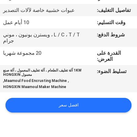
المصنع
تفاصيل التغليف:
عبوات خشبية خاصة لآلات التصدير
مراقبة
وقت التسليم:
10 أيام عمل
الجودة
شروط الدفع:
L / C ، T / T ، ويسترن يونيون ، موني
جرام
اتصل
القدرة على
20 مجموعة شهريا
العرض:
بنا
تسليط الضوء:
1KW آلة تغليف الطعام ، آلة تغليف المعمول ، آلة صنع
معمول HONGXIN
,
,
Maamoul Food Encrusting Machine
أخبار
HONGXIN Maamoul Maker Machine
اطلب
افضل سعر
اقتباس
خريطة