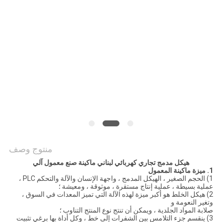
الموقع
PRIVACY
POLICY
منتوج وصف
هيكل مدمج تجاري كهربائي لبناني ماكينة صنع معمول آلي
1. ميزة ماكينة المعمول
1) الحجم الصغير ، الهيكل المدمج ، واجهة الإنسان والآلة والتحكم PLC ،
عملية بسيطة ، عملية إنتاج مستقرة ، موثوقة ، ومعيشة ؛
2) هيكل الخلط هو أكبر ميزة لهذه الآلة التي تميز المعدات في السوق ،
وتغير النعومة و
صلابة المواد الجلدية ، ويمكن أن تنتج نوع المنتج التناوب ؛
3) ينقسم جزء التلامس بين الشفرات إلى خط ، وكل أداة بها برغي تثبيت