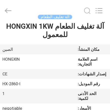
Victory
Star
Food
Machinery
Co.,
آلة تغليف الطعام
Ltd..
All
Rights
آلة تغليف الطعام HONGXIN 1KW
المنزل
Reserved.
للمعمول
المنتجات
مكان المنشأ:
الصين
برنامج
اسم العلامة
HONGXIN
VR
التجارية:
إصدار الشهادات:
CE
حولنا
رقم الموديل:
HX-2860-I
الحد الأدنى
1
جولة
لكمية:
في
الأسعار:
negotiable