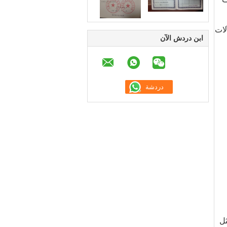
لات
ابن دردش الآن
ثل