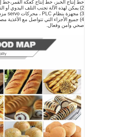
خط إنتاج الخبز، خط إنتاج كعكة القمر،خط إن
2) يمكن لهذه الآلة تجنب التلف اليدوي أو التلوث قبل أن يتم خبز المنتج.
3) مجهزة بنظام PLC ، محركات servo مزدوجة ، جهاز الكشف الكهروضوئي.
4) جميع الأجزاء التي تتواصل مع الأغذية مص
صحي وآمن وفعال.