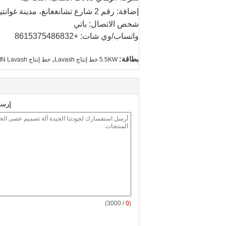
إضافة: رقم 2 شارع تشانغغانغ، مدينة غوانتينغ، مقاطعة فيشي، مدينة هيفي، مقاطعة أنوهاي، الصين.
شخص الاتصال: باتي
واتساب/وي شات: +8615375486832
,
بطاقة:
5.5KW خط إنتاج Lavash
خط إنتاج HONGXIN Lavash
إرسا
/ 3000)
0
(