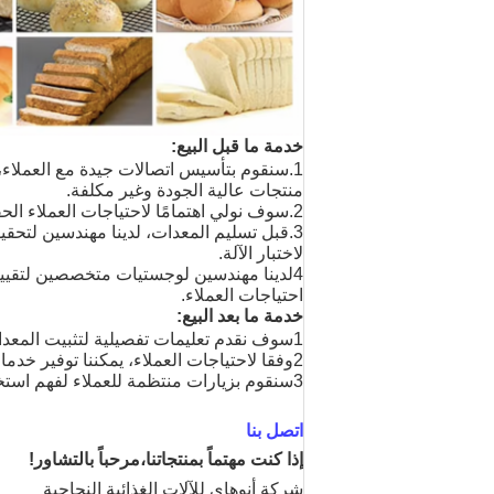
خدمة ما قبل البيع:
1.سنقوم بتأسيس اتصالات جيدة مع العملاء
منتجات عالية الجودة وغير مكلفة.
2.سوف نولي اهتمامًا لاحتياجات العملاء الحقيقية ونقدم منتجات مخصصة احترافية.
3.قبل تسليم المعدات، لدينا مهندسين لتحقي
لاختبار الآلة.
4لدينا مهندسين لوجستيات متخصصين لتقيي
احتياجات العملاء.
خدمة ما بعد البيع:
1سوف نقدم تعليمات تفصيلية لتثبيت المعدات وتشغيلها في شكل ملفات أو مقاطع فيديو.
2وفقا لاحتياجات العملاء، يمكننا توفير خدمات تركيب المنتج والتدريب في الموقع.
3سنقوم بزيارات منتظمة للعملاء لفهم استخدام المعدات وتوفير حلول لخلق قيمة أكبر للعملاء.
اتصل بنا
إذا كنت مهتماً بمنتجاتنا،مرحباً بالتشاور!
شركة أنوهاي للآلات الغذائية النجاحية