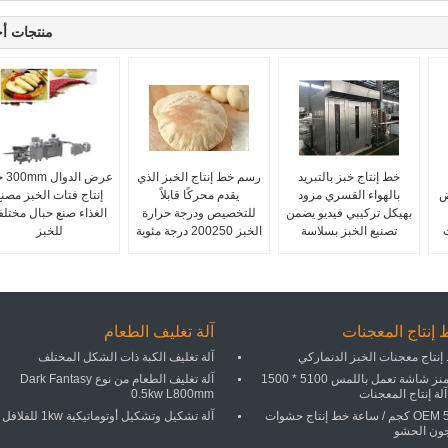
منتجات أ
خط إنتاج خبز بالتبريد
رسم خط إنتاج الخبز الذي
عرض ال
ض
بالهواء القسري مزود
يقدم محركًا قابلاً
إنتاج فتات الخبز مصنع
بهيكل تركيبي فيديو يضمن
للتخصيص ودرجة حرارة
الغذاء صنع حبال مختلف
تصنيع الخبز بسلاسة
الخبز 200250 درجة مئوية
للخبز
إنتاج المعجنات
آلة تغليف الطعام
إنتاج معجنات الخبز الدنماركي
آلة تغليف الكبة ذات الشكل المختلف
سيمنز شاشة تعمل باللمس 5100 * 1500
آلة تغليف الطعام من نوع Dark Fantasy
لة إنتاج المعجنات
0.5kw L800mm
OEM 500 كجم / ساعة خط إنتاج حشوات
آلة تشكيل وتشكيل أوتوماتيكية 1kw للفلافل
ون الحشو