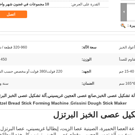
القدرة على العرض:
10 مجموعات في غضون شهر واحد
اتصل
رة :
عواد الخبز
سعة الآلة:
320-960 قطعة / دقيقة
الوزن:
450 كجم
15-40 جم
الجهد:
220 فولت/380 فولت أو مخصص حسب الطلب
الضمان:
سنة و
ية آلة تشكيل عصى الخبز,صانع عصى العجين غريسيني,آلة تشكيل عصى الخبز البر
tzel Bread Stick Forming Machine
Grissini Dough Stick Maker
,
كيل عصى الخبز البرتزل
ة العصا الخميرة، الصينية عصا الزيت، إيطاليا غريسيني، عصا البرتزل
 نوع من آلة تدوير العجين ، وقطع عصى الخبز ،
ترتيب كل هذه الوظائ