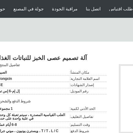
طلب اقتباس
اتصل بنا
مراقبة الجودة
جولة في المصنع
حول
آلة تصميم عصى الخبز للنباتات الغذا
تفاصيل المنتج
مكان المنشأ:
الصي
اسم العلامة التجارية:
ongxin
إصدار الشهادات:
CE
رقم الموديل:
إل إم-6 إس تي
شروط الدفع والشحن
الحد الأدنى لكمية:
1 مجموعة
العلب القياسية المصدرة ، سيتم تعبئة كل وحد
تفاصيل التغليف:
في علبة واحدة على حدة
وقت التسليم:
6-8 أيام عمل
شروط الدفع:
T / T ، L / C ، ويسترن يونيون ، موني جرام