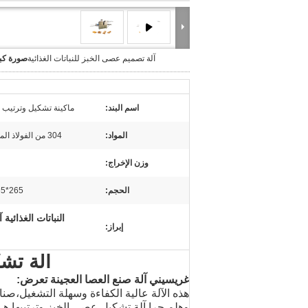
آلة تصميم عصى الخبز للنباتات الغذائية
صورة كبي
اسم البند:
ماكينة تشكيل وترتيب أ
المواد:
304 من الفولاذ المقاوم للصدأ
وزن الإخراج:
الحجم:
265*65*165 سم
النباتات الغذائ
إبراز:
آلة تش
غريسيني آلة صنع العصا العجينة تعرض:
هذه الآلة عالية الكفاءة وسهلة التشغيل،
صناع
وهلم جرا.
آلة تشكيل عصى الخبز وترتيبها هي