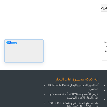
خرى
دوال 300mm خط
ة
آلة كعكة محشوة على البخار
آلة الخبز المحشو بالبخار HONGXIN Delta
العاكس
عرض الأسطوانة 280mm آلة كعكة محشوة
على البخار للأغذية المجمدة
ماكينة صنع الكعك الأوتوماتيكية بالكامل 220
فولت 1Ph 1550 كجم 304