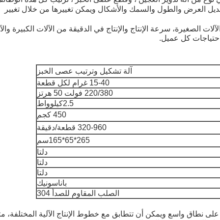
ديل العرض والطول والسمك والأشكال ويمكن تغييرها من خلال تغيير
الآلات الصغيرة، سرعة الإنتاج والإنتاج في الدقيقة من الآلات الكبيرة والآ
حتياجات كل عميل.
آلة تشكيل وترتيب عصى الخبز
15-40 غرام لكل قطعة
220/380 فولت 50 هرتز
2.5كيلوواط
450 كجم
320-960 قطعة/دقيقة
265*65*165سم
دلتا
دلتا
دلتا
باناسونيك
الصلب المقاوم للصدأ 304
 على نطاق واسع ويمكن أن تتطابق مع خطوط الإنتاج الآلية المختلفة، م