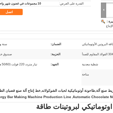
القدرة على العرض:
10 مجموعات في غضون شهر واحد
اتصل
رة :
إنتاج
ة البروتين الأوتوماتيكي
الضمان:
سنة و
الحزمة:
صندوق خ
شظية معدنية
الجهد:
تيار متردد 220 فولت (50/60 هرتز)
متاحة
صنع آلة,طاحونة أوتوماتيكية لحبات الشوكولاته,خط إنتاج آلة صنع قضبان الط
rgy Bar Making Machine Production Line
Automatic Chocolate Nu
,
أوتوماتيكي لبروتينات طاقة