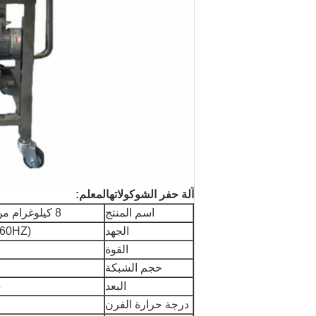
آلة حفر الشوكولاته
المعلم:
اسم المنتج
8 كيلوغرام من آلة تشوكولاتة
الجهد
/60HZ)
القوة
حجم الشبكة
البعد
5
درجة حرارة الفرن