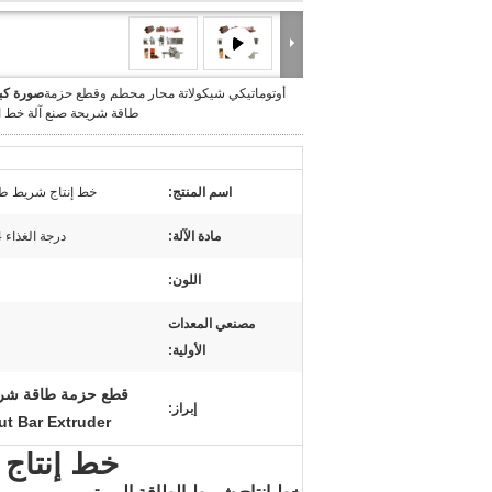
أوتوماتيكي شيكولاتة محار محطم وقطع حزمة
صورة كبي
طاقة شريحة صنع آلة خط ال
اسم المنتج:
خط إنتاج شريط طاق
مادة الآلة:
درجة الغذاء 304 الفولاذ المقاوم للصدأ
اللون:
مصنعي المعدات
الأولية:
قطع حزمة طاقة شريط 
إبراز:
t Bar Extruder
خط إنتاج 