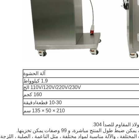
آلة الحشوة
1.9 كيلوواط
110V/120V/220V/230V الخ
160 كجم
10-30 قطعة/دقيقة
210 × 50 × 135 سم
 المقاوم للصدأ 304
.
مختلفة ، والآلة مناسبة لمواد مختلفة ، مثل الناعمة ، الصلبة ، اللزجة 