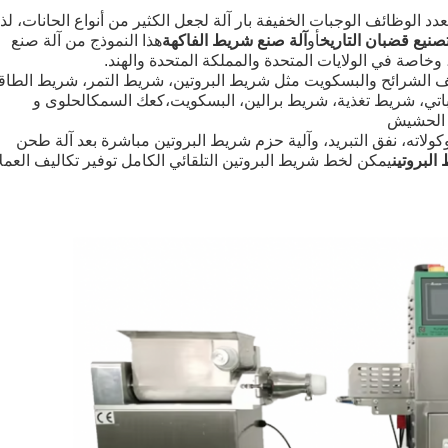
دد الوظائف الوجبات الخفيفة بار آلة لجعل الكثير من أنواع الحانات، لذ
تصنيع قضبان التاريخ
أو
آلة صنع شريط الفاكهة
هذا النموذج من آلة صنع
، وخاصة في الولايات المتحدة والمملكة المتحدة والهند.
ف الشرائح والبسكويت مثل شريط البروتين، شريط التمر، شريط الطاق
اتي، شريط تغذية، شريط برالين، البسكويت،كعك السمكالحلوى و
 الحشيش
ولاته، نفق التبريد، وآلية حزم شريط البروتين مباشرة بعد آلة طحن
البروتين
يمكن لخط شريط البروتين التلقائي الكامل توفير تكاليف العمل