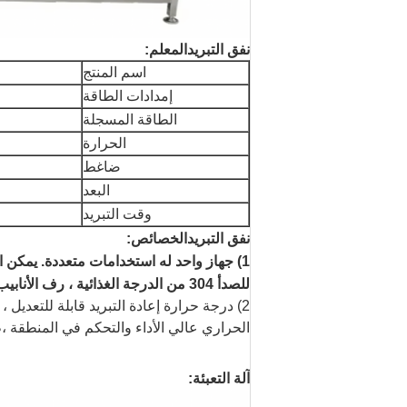
نفق التبريد
المعلم:
اسم المنتج
إمدادات الطاقة
الطاقة المسجلة
الحرارة
ضاغط
البعد
وقت التبريد
نفق التبريد
الخصائص:
1) جهاز واحد له استخدامات متعددة. يمكن 
للصدأ 304 من الدرجة الغذائية ، رف الأنابيب الصناعية المقاوم للصدأ سميكة 3 مم ، شريط ناقل محسن.
الحراري عالي الأداء والتحكم في المنطقة ،
آلة التعبئة: