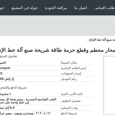
طلب اقتباس
اتصل بنا
مراقبة الجودة
جولة في المصنع
حول
صنع آلة خط الإنتاج
 محار محطم وقطع حزمة طاقة شريحة صنع آلة خط الإنت
تفاصيل المنتج
مكان المنشأ:
الصي
اسم العلامة التجارية:
ongxin
إصدار الشهادات:
CE
رقم الموديل:
إل إتش-188
شروط الدفع والشحن
الحد الأدنى لكمية:
1 مجموعة
العلب القياسية المصدرة ، سيتم تعبئة كل وحد
تفاصيل التغليف:
في علبة واحدة على حدة
وقت التسليم:
6-8 أيام عمل
شروط الدفع:
T / T ، L / C ، ويسترن يونيون ، موني جرام