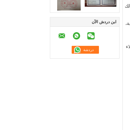
لك
ابن دردش الآن
ة،
اء