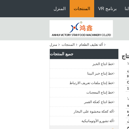
نا
برنامج VR
المنتجات
المنزل
آلة تغليف الطعام
المنتجات
منزل
جميع المنتجات
اج
:
خط انتاج الخبز
ن
خط إنتاج خبز البيتا
H
خط إنتاج ملفات تعريف الارتباط
خط إنتاج المعجنات
:
خط انتاج كعكة القمر
ة
آلة كعكة محشوة على البخار
.
آلة تشورو الأوتوماتيكية