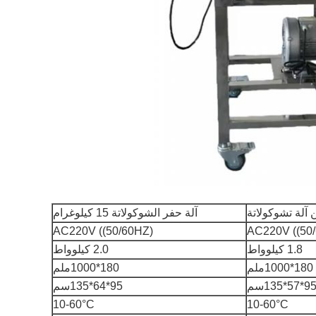
آلة حفر الشوكولاتة 15 كيلوغرام
AC220V ((50/60HZ)
AC220V ((50
1.8 كيلوواط
2.0 كيلوواط
180*1000ملم
180*1000ملم
9*57*135سم
95*64*135سم
10-60
°C
10-60
°C