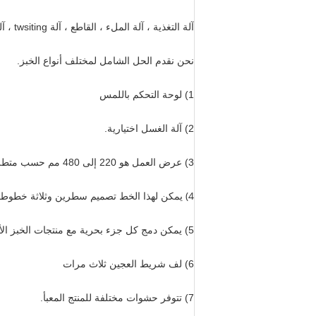
آلة التغذية ، آلة الملء ، القاطع ، آلة twsiting ، آلة صينية الخبز ، مصحح ، فرن دوار أو فرن سطح إذا كنت في حاجة إليها.
نحن نقدم الحل الشامل لمختلف أنواع الخبز.
1) لوحة التحكم باللمس
2) آلة الغسل اختيارية.
3)
عرض العمل هو 220 إلى 480 مم حسب متطلباتك.
4) يمكن لهذا الخط تصميم سطرين وثلاثة خطوط وأربعة خطوط ، ويمكنه تحسين قدرتك.
5)
يمكن دمج كل جزء بحرية مع منتجات الخبز ال
6) لف شريط العجين ثلاث مرات
7) تتوفر حشوات مختلفة للمنتج المعبأ.