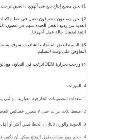
1) نحن مصنع إنتاج يقع في آنهوي ، الصين.نرحب بك لزيارة واختبار الجهاز في أي وقت.
العديد من ردود الفعل الجيدة منهم.في غضون ذلك 
الثقة لضمان حالة عمل أجهزتنا.
3) بالنسبة لبعض المنتجات الشائعة ، سوف يستغرق الأمر أسبوعًا واحدًا للتحضير.فو
التفاوض على وقت التسليم.
4) ورحب بحرارة OEM!نرغب في التعاون مع الوكيل من جميع أنحاء العالم.
4. الميزات
1. معدات التصميمات الخارجية معيارية ، والتي يمكن أن تحمي الغلاف الداخلي ولن تعطي حرارة.
2- ضغط ثلاث مرات حتى لا تتضرر خصائص العجين مع الحفاظ على الخصائص اليدوية
3. الجودة والوزن ثابتان ، الخطأ ليس أكثر أو أقل 1g.
4. حجم ومواصفات طول المنتج يمكن أن تكون قابلة للتعديل