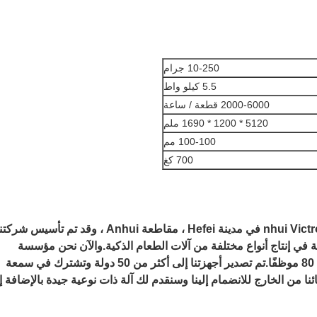
10-250 جرام
5.5 كيلو واط
2000-6000 قطعة / ساعة
5120 * 1200 * 1690 ملم
100-100 مم
700 كغ
يقع nhui Victroy Star Food Machinery Co. ، Ltd في مدينة Hefei ، مقاطعة Anhui ، وقد تم تأسيس شرك
متخصصة في إنتاج أنواع مختلفة من آلات الطعام الذكية.والآن نحن مؤسسة
التكنولوجيا الفائقة في الصين. لدينا أكثر من 80 موظفًا.تم تصدير أجهزتنا إلى أكثر من 50 دولة وتشترك في سمعة
نا من الخارج للانضمام إلينا وسنقدم لك آلة ذات نوعية جيدة بالإضافة إ