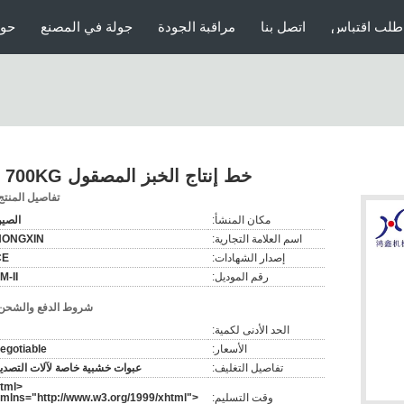
طلب اقتباس
اتصل بنا
مراقبة الجودة
جولة في المصنع
حول
خط إنتاج الخبز المصقول SS 700KG
تفاصيل المنتج
مكان المنشأ:
الصي
اسم العلامة التجارية:
HONGXIN
إصدار الشهادات:
CE
رقم الموديل:
M-II
شروط الدفع والشحن
الحد الأدنى لكمية:
الأسعار:
egotiable
تفاصيل التغليف:
عبوات خشبية خاصة لآلات التصدي
html
وقت التسليم:
mlns="http://www.w3.org/1999/xhtml">