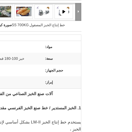
خط إنتاج الخبز المصقول SS 700KG
صورة كبي
مواد:
سعة:
خبز 100-180 قطعة / دقيقة ، همبرغر 60-120 جم / قطعة
حجم الجهاز:
إبراز:
آلات صنع الخبز الصناعي من الفولاذ المقاوم لل
1. الخبز المستدير / خط صنع الخبز الفرنسي مقدمة ؛
يستخدم خط إنتاج الخبز 
الخبز ،