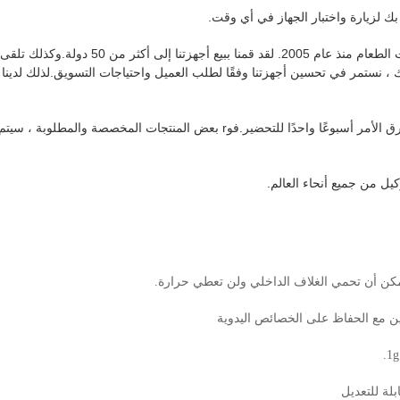
2) نحن مصنعون محترفون نعمل في خط ماكينات الطعام منذ عام 2005. لقد قمنا ببيع أجهزتنا إلى أكثر من 50 دولة.وكذلك تلقى
، نستمر في تحسين أجهزتنا وفقًا لطلب العميل واحتياجات التسويق.لذلك لدينا
r بعض المنتجات المخصصة والمطلوبة ، سيتم