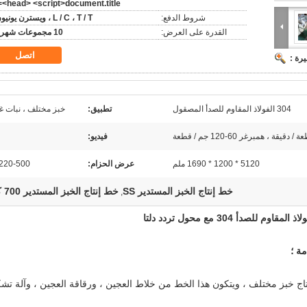
<head> <script>document.title='
شروط الدفع:
L / C ، T / T ، ويسترن يونيون
القدرة على العرض:
10 مجموعات شهريا
اتصل
رة :
304 الفولاذ المقاوم للصدأ المصقول
تطبيق:
خبز مختلف ، نبات غ
فيديو:
5120 * 1200 * 1690 ملم
عرض الحزام:
220-500 ملم
خط إنتاج الخبز المستدير SS
خط إنتاج الخبز المستدير 700 كجم
,
صدأ 304 مع محول تردد دلتا
LM-II بشكل أساسي لإنتاج خبز مختلف ، ويتكون هذا الخط من خلاط العجين ، ورقاقة العجين ، وآلة ت