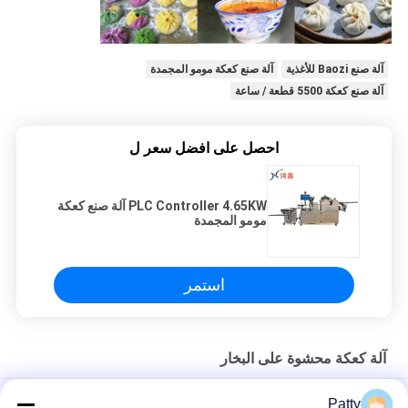
آلة صنع Baozi للأغذية
آلة صنع كعكة مومو المجمدة
آلة صنع كعكة 5500 قطعة / ساعة
احصل على افضل سعر ل
PLC Controller 4.65KW آلة صنع كعكة
مومو المجمدة
استمر
آلة كعكة محشوة على البخار
آلة صغيرة مطبوعة على البخار على البخار مومو صنع آلة 304SS
Patty