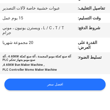
المصنع
تفاصيل التغليف:
عبوات خشبية خاصة لآلات التصدير
مراقبة
وقت التسليم:
15 يوم عمل
الجودة
شروط الدفع:
L / C ، T / T ، ويسترن يونيون ، موني
جرام
اتصل
القدرة على
20 مجموعة شهريا
العرض:
بنا
تسليط الضوء:
آلة صنع كعكة مومو المجمدة ، آلة صنع كعكة 4.65KW ، آلة
صنع مومو بجهاز تحكم PLC
,
,
4.65KW Bun Maker Machine
أخبار
PLC Controller Momo Maker Machine
اطلب
افضل سعر
اقتباس
خريطة