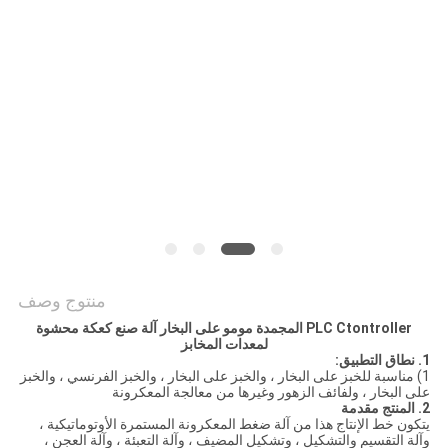
الموقع
PRIVACY
POLICY
منتوج وصف
PLC Ctontroller المجمدة مومو على البخار آلة صنع كعكة محشوة
لمعدات المخابز
1. نطاق التطبيق:
1) مناسبة للخبز على البخار ، والخبز على البخار ، والخبز الفرنسي ، والخبز
على البخار ، ولفائف الزهور وغيرها من معالجة المعكرونة
2. المنتج مقدمة
يتكون خط الإنتاج هذا من آلة ضغط المعكرونة المستمرة الأوتوماتيكية ،
وآلة التقسيم والتشكيل ، وتشكيل المضيف ، وآلة التعبئة ، وآلة العجن ،