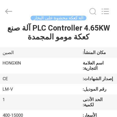
Victory
Star
Food
Machinery
Co.,
آلة كعكة محشوة على البخار
Ltd..
All
Rights
PLC Controller 4.65KW آلة صنع
المنزل
Reserved.
كعكة مومو المجمدة
المنتجات
مكان المنشأ:
الصين
برنامج
اسم العلامة
HONGXIN
VR
التجارية:
إصدار الشهادات:
CE
حولنا
رقم الموديل:
LM-V
الحد الأدنى
1
جولة
لكمية:
في
الأسعار:
400-15000