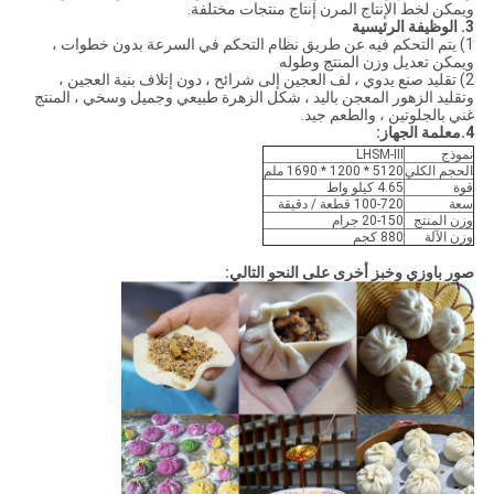
ويمكن لخط الإنتاج المرن إنتاج منتجات مختلفة.
3. الوظيفة الرئيسية
1) يتم التحكم فيه عن طريق نظام التحكم في السرعة بدون خطوات ،
ويمكن تعديل وزن المنتج وطوله
2) تقليد صنع يدوي ، لف العجين إلى شرائح ، دون إتلاف بنية العجين ،
وتقليد الزهور المعجن باليد ، شكل الزهرة طبيعي وجميل وسخي ، المنتج
غني بالجلوتين ، والطعم جيد.
4.معلمة الجهاز:
نموذج
LHSM-III
الحجم الكلي
5120 * 1200 * 1690 ملم
قوة
4.65 كيلو واط
سعة
100-720 قطعة / دقيقة
وزن المنتج
20-150 جرام
وزن الآلة
880 كجم
صور باوزي وخبز أخرى على النحو التالي: