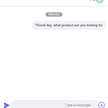
مصقولة
آلة تشكيل كعك البخار الصغيرة بنكهة فول مونج مع محول دلتا
9:53 PM
آلة صنع مومو الأوتوماتيكية المحشوة بالبخار 304SS
Good day, what product are you looking for?
فئات شعبية
جميع
خط إنتاج خبز البيتا
خط انتاج الخبز
خط إنتاج ملفات 
خط إنتاج المعجنات
تعريف الارتباط
آلة كعكة محشوة على 
خط انتاج كعكة القمر
البخار
آلة تغليف الطعام
آلة تشورو الأوتوماتيكية
طلب اقتباس