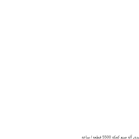
,
دة
آلة صنع كعكة 5500 قطعة / ساعة