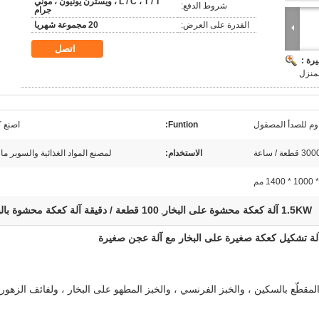
L / C ، T / T ، ويسترن يونيون ، موني
شروط الدفع:
جرام
القدرة على العرض:
20 مجموعة شهريا
اتصل
رة :
لمنزل
Funtion:
اصنع 
ة / ساعة
الاستخدام:
لمصنع المواد الغذائية والسوبر م
1.5KW آلة كعكة محشوة على البخار
100 قطعة / دقيقة آلة كعكة محشوة بالبخار
,
آلة تشكيل كعكة صغيرة على البخار مع آلة عجن صغيرة
المقطّع بالسكين ، والخبز الفرنسي ، والخبز المطهو ​​على البخار ، ولفائف الزهور 