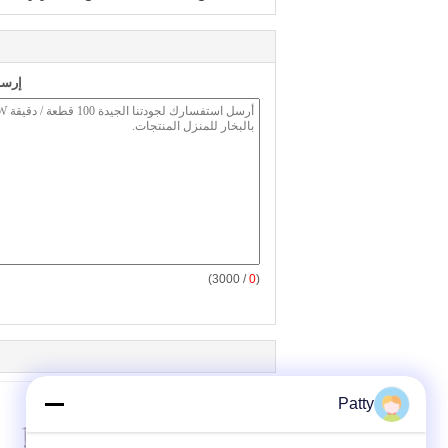
إرسا
/ 3000)
0
(
Patty