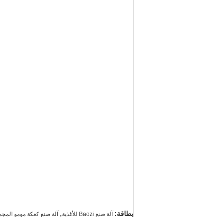
,
بطاقة:
آلة صنع Baozi للأغذية
آلة صنع كعكة مومو المجم