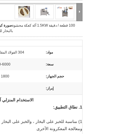
100 قطعة / دقيقة 1.5KW آلة كعكة محشوة
صورة كبي
بالبخار ل
مواد:
304 الفولاذ المقاوم للصدأ المصقول
سعة:
3000-6000 قطع
حجم الجهاز:
1800 * 1000 * 1400 مم
إبراز:
الاستخدام المنزلي 
1. نطاق التطبيق:
1) مناسبة للخبز على البخار ، والخبز على البخار 
ومعالجة المعكرونة الأخرى