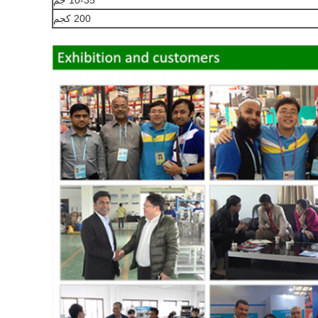
10-35 جم
200 كجم