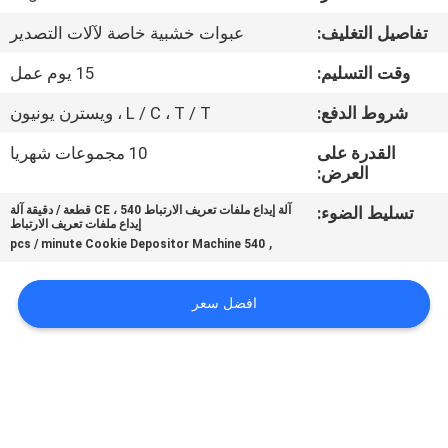
المصنع
تفاصيل التغليف:
عبوات خشبية خاصة لآلات التصدير
مراقبة
وقت التسليم:
15 يوم عمل
الجودة
شروط الدفع:
L / C ، T / T ، ويسترن يونيون
القدرة على
10 مجموعات شهريا
اتصل
العرض:
بنا
تسليط الضوء:
آلة إيداع ملفات تعريف الارتباط CE ، 540 قطعة / دقيقة آلة
إيداع ملفات تعريف الارتباط
,
540 pcs / minute Cookie Depositor Machine
أخبار
افضل سعر
اطلب
اقتباس
خريطة