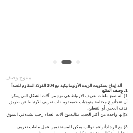
الموقع
PRIVACY
POLICY
منتوج وصف
آلة إيداع بسكويت الزبدة الأوتوماتيكية مع 304 الفولاذ المقاوم للصدأ
1. وصف المنتج
1) آلة صنع ملفات تعريف الارتباط هي نوع من آلات الشكل التي يمكن
أن تنتج
أنواع مختلفة من
وجبات خفيفة
وملفات تعريف الارتباط عن طريق
قذف العجين أو التقطيع.
2)
إنها واحدة من أكثر الجديد مثالية
نوع آلات الغذاء رحب بشدة
في ال
سوق
.
3) مع الرجل
ذ
أنواع
من
قوالب
،
يمكن للمستخدمين عمل ملفات تعريف