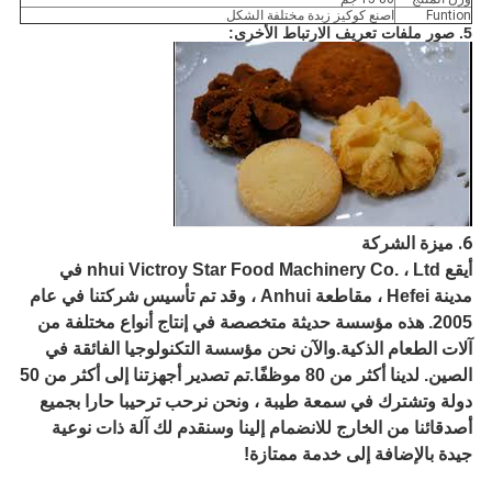
Funtion
اصنع كوكيز زبدة مختلفة الشكل
5. صور ملفات تعريف الارتباط الأخرى:
6. ميزة الشركة
أ
يقع nhui Victroy Star Food Machinery Co. ، Ltd في
مدينة Hefei ، مقاطعة Anhui ، وقد تم تأسيس شركتنا في عام
2005. هذه مؤسسة حديثة متخصصة في إنتاج أنواع مختلفة من
آلات الطعام الذكية.والآن نحن مؤسسة التكنولوجيا الفائقة في
الصين. لدينا أكثر من 80 موظفًا.تم تصدير أجهزتنا إلى أكثر من 50
دولة وتشترك في سمعة طيبة ، ونحن نرحب ترحيبا حارا بجميع
أصدقائنا من الخارج للانضمام إلينا وسنقدم لك آلة ذات نوعية
جيدة بالإضافة إلى خدمة ممتازة!