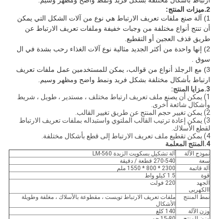
ارتباط بأشكال مختلفة بشكل فريد ونمط واضح ومظهر وسيم.
2.ميزات المنتج:
1) آلة صنع ملفات تعريف الارتباط هي نوع من آلات الشكل التي يمكن
أن تنتج
أنواع مختلفة من
وجبات خفيفة
وملفات تعريف الارتباط عن
طريق قذف العجين أو التقطيع.
2) إنها واحدة من أكثر الجديد مثالية
نوع آلات الغذاء رحب بشدة
في ال
سوق .
3) مع الرجل
ذ
أنواع
من
قوالب
،
يمكن للمستخدمين عمل ملفات تعريف
ارتباط بأشكال مختلفة بشكل فريد ونمط واضح ومظهر وسيم.
3.مزايا المنتج:
1) يمكن أن يصنع ملف تعريف ارتباط مختلف ، مستدير ، طويل ، شريط
وأشكال شائعة أخرى.
2) يمكن تغيير حجم المنتج عن طريق تغيير القالب.
3) يمكن إعادة ترتيب القالب الملتوي واستبداله بملفات تعريف الارتباط
لقطع الأسلاك.
4) يمكن تقطيع ملف تعريف الارتباط إلى قطع بأشكال مختلفة.
4.المنتج المعلمة
نموذج الآلة
آلة تشكيل بسكويت الزبدة LM-560
سعة
270-540 قطعة / دقيقة
آلة قاتمة
2300 * 800 * 1550 ملم
قوة
1.5 كيلو واط
الجهد
220 فولت
االكهربى
نمط المنتج
ملفات تعريف الارتباط تويست ، مقطوعة بالأسلاك ، مغلفة وطويلة
الأشكال
وزن الآلة
140 كلغ
وزن المنتج
15-80 جم