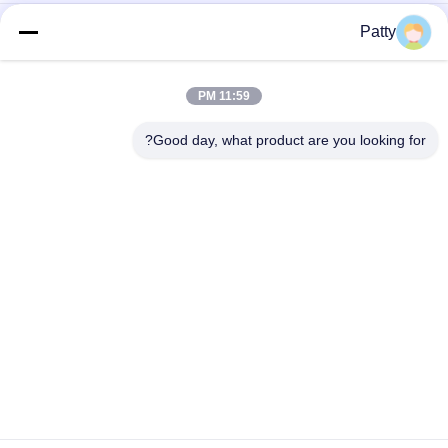
1500 واط آلة إيداع ملفات تعريف الارتباط لإسقاط ملفات تعريف
Patty
الارتباط
W400mm 180 قطعة / دقيقة آلة إيداع ملفات تعريف الارتباط
11:59 PM
50 قطعة / دقيقة آلة تعبئة الكيك
Good day, what product are you looking for?
فئات شعبية
جميع
خط إنتاج خبز البيتا
خط انتاج الخبز
خط إنتاج ملفات 
خط إنتاج المعجنات
تعريف الارتباط
آلة كعكة محشوة على 
خط انتاج كعكة القمر
البخار
آلة تغليف الطعام
آلة تشورو الأوتوماتيكية