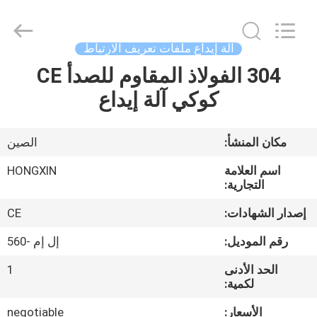
Victory
Star
Food
Machinery
Co.,
آلة إيداع ملفات تعريف الارتباط
Ltd..
All
Rights
304 الفولاذ المقاوم للصدأ CE
المنزل
Reserved.
كوكي آلة إيداع
المنتجات
مكان المنشأ:
الصين
برنامج
اسم العلامة
HONGXIN
VR
التجارية:
إصدار الشهادات:
CE
حولنا
رقم الموديل:
إل إم -560
الحد الأدنى
1
جولة
لكمية:
في
الأسعار:
negotiable