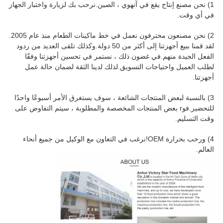
1) نحن مصنع إنتاج يقع في آنهوي ، الصين.نرحب بك لزيارة واختبار الجهاز
في أي وقت.
2) نحن مصنعون محترفون نعمل في خط ماكينات الطعام منذ عام 2005.
لقد قمنا ببيع أجهزتنا إلى أكثر من 50 دولة.وكذلك تلقى العديد من ردود
الفعل الجيدة منهم.في غضون ذلك ، نستمر في تحسين أجهزتنا وفقًا
لطلب العميل واحتياجات التسويق.لذلك لدينا الثقة لضمان حالة عمل
أجهزتنا.
3) بالنسبة لبعض المنتجات الشائعة ، سوف يستغرق الأمر أسبوعًا واحدًا
للتحضير.فو
r بعض المنتجات المخصصة والمطلوبة ، سيتم التفاوض على
وقت التسليم.
4) ورحب بحرارة OEM!نرغب في التعاون مع الوكيل من جميع أنحاء
العالم.