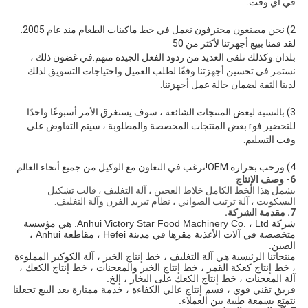
في أي وقت.
2) نحن مصنعون محترفون نعمل في خط ماكينات الطعام منذ عام 2005.
لقد قمنا ببيع أجهزتنا لأكثر من 50
بلدان.وكذلك تلقى العديد من ردود الفعل الجيدة منهم.في غضون ذلك ،
نستمر في تحسين أجهزتنا وفقًا لطلب العميل واحتياجات التسويق.لذلك
لدينا الثقة لضمان حالة عمل أجهزتنا.
3) بالنسبة لبعض المنتجات الشائعة ، سوف يستغرق الأمر أسبوعًا واحدًا
للتحضير.فو
r بعض المنتجات المخصصة والمطلوبة ، سيتم التفاوض على
وقت التسليم.
4) ورحب بحرارة OEM!نرغب في التعاون مع الوكيل من جميع أنحاء العالم.
6- وصف الإنتاج
يشمل هذا الخط الكامل خلاط العجين ، آلة التغليف ، قالب تشكيل
البسكويت ، آلة ترتيب الصواني ، نظام تبريد الفرن وآلة التغليف.
7. مقدمة الشركة.
شركة Anhui Victory Star Food Machinery Co. ، Ltd. هي مؤسسة
متخصصة في آلات الأغذية مقرها في مدينة Hefei ، مقاطعة Anhui ،
الصين.
منتجاتنا الرئيسية هي آلة التغليف ، خط إنتاج الخبز ، آلة الكوكيز المملوءة
، خط إنتاج كعكة القمر ، خط إنتاج الخبز والمعجنات ، خط إنتاج الكعك ،
آلة المعجنات ، خط إنتاج الكعك على البخار ، إلخ.
فريق تقني قوي ، قسم إنتاج عالي الكفاءة ، خدمة ممتازة بعد البيع تجعلنا
نتمتع بسمعة طيبة بين العملاء.