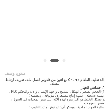
الموقع
PRIVACY
POLICY
منتوج وصف
آلة تغليف الطعام Churro مع اثنين من قادوس لعمل ملف تعريف ارتباط
مختلف
1. خصائص الجهاز
1) الحجم الصغير ، الهيكل المدمج ، واجهة الإنسان والآلة والتحكم PLC ،
عملية بسيطة ، عملية إنتاج مستقرة ، موثوقة ، ومعيشة ؛
2) هيكل الخلط هو أكبر ميزة لهذه الآلة التي تميز المعدات في السوق ،
وتغير النعومة و
صلابة المواد الجلدية ، ويمكن أن تنتج نوع المنتج التناوب ؛