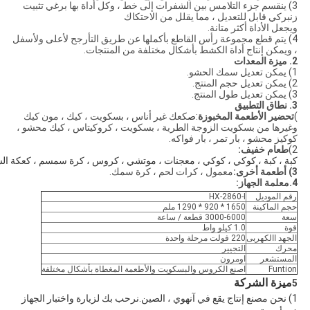
3) ينقسم جزء التلامس بين الشفرات إلى خط ، وكل أداة بها برغي تثبيت
زنبركي قابل للتعديل ، مما يقلل من الاحتكاك
ويجعل الأداة أكثر متانة.
4) يتم قطع مجموعة رأس القاطع بأكملها عن طريق التأرجح لأعلى ولأسفل
، ويمكن إنتاج أداة الكشط بأشكال مختلفة من المنتجات.
2. ميزة المعدات
1) يمكن تعديل سمك الحشو.
2) يمكن تعديل حجم المنتج.
3) يمكن تعديل طول المنتج.
3. نطاق التطبيق
)
تحضير الأطعمة المخبوزة
:
ص
كعك غير أناس ، بسكويت ، كيك ، مون كيك
وغيرها من بسكويت الزوجة الطرية ، بسكويت ، كروكيتاس ، كيك محشو ،
كوكيز محشو ، بار تمر ، بار فواكه.
2)
طعام خفيف:
كبة ، كبة ، كوكي ، كوكي ، معجنات ، موتشي ، كروس ، كرة سمسم ، كعكة السل
3) أطعمة أخرى:
معمول ، كرات لحم ، كرة سمك.
4.
معلمة الجهاز:
رقم الموديل
HX-2860-I
حجم الماكينة
1650 * 920 * 1290 ملم
سعة
3000-6000 قطعة / ساعة
قوة
1.0 كيلو واط
الجهد االكهربى
220 فولت مرحلة واحدة
محرك
التجيير
المستشعر
اومرون
Funtion
اصنع الكروس والبسكويت والأطعمة المغطاة بأشكال مختلفة
ميزة الشركة
5
1) نحن مصنع إنتاج يقع في آنهوي ، الصين.نرحب بك لزيارة واختبار الجهاز