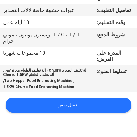
المصنع
تفاصيل التغليف:
عبوات خشبية خاصة لآلات التصدير
مراقبة
وقت التسليم:
10 أيام عمل
الجودة
شروط الدفع:
L / C ، T / T ، ويسترن يونيون ، موني
جرام
اتصل
القدرة على
10 مجموعات شهريا
العرض:
بنا
تسليط الضوء:
آلة تغليف الطعام Churro ، آلة تغليف الطعام من نوعين ،
آلة تغليف الطعام Churro 1.5KW
,
,
Two Hopper Food Encrusting Machine
أخبار
1.5KW Churro Food Encrusting Machine
اطلب
افضل سعر
اقتباس
خريطة