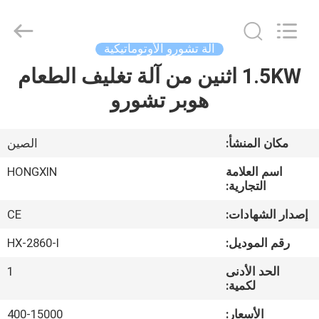
Victory
Star
Food
Machinery
Co.,
آلة تشورو الأوتوماتيكية
Ltd..
All
Rights
1.5KW اثنين من آلة تغليف الطعام
المنزل
Reserved.
هوبر تشورو
المنتجات
مكان المنشأ:
الصين
برنامج
اسم العلامة
HONGXIN
VR
التجارية:
إصدار الشهادات:
CE
حولنا
رقم الموديل:
HX-2860-I
الحد الأدنى
1
جولة
لكمية:
في
الأسعار:
400-15000