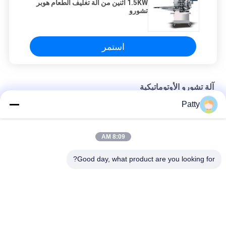
1.5KW اثنين من آلة تغليف الطعام هوبر
تشورو
استمر
آلة تشورو الأوتوماتيكية
Patty
ميتسوبيشي كنترول 40000 قطعة / ساعة ماكينة تشورو أوتوماتيكية
1.5KW اثنين من آلة تغليف الطعام هوبر تشورو
8:09 AM
ماكينة تشورو الأوتوماتيكية 200 كجم / ساعة من CE
Good day, what product are you looking for?
فئات شعبية
جميع
خط إنتاج خبز البيتا
خط انتاج الخبز