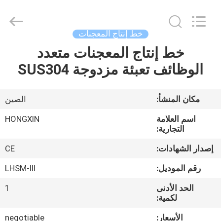
Victory
Star
Food
Machinery
Co.,
خط إنتاج المعجنات
Ltd..
All
Rights
خط إنتاج المعجنات متعدد
المنزل
Reserved.
الوظائف تعبئة مزدوجة SUS304
المنتجات
مكان المنشأ:
الصين
برنامج
اسم العلامة
HONGXIN
VR
التجارية:
إصدار الشهادات:
CE
حولنا
رقم الموديل:
LHSM-III
الحد الأدنى
1
جولة
لكمية:
في
الأسعار:
negotiable