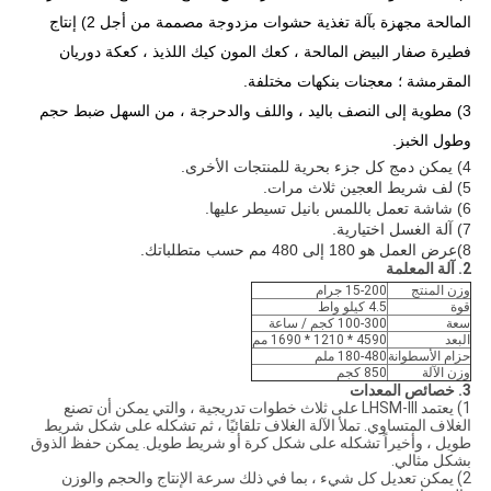
المالحة مجهزة بآلة تغذية حشوات مزدوجة مصممة من أجل 2) إنتاج
فطيرة صفار البيض المالحة ، كعك المون كيك اللذيذ ، كعكة دوريان
المقرمشة ؛ معجنات بنكهات مختلفة.
3) مطوية إلى النصف باليد ، واللف والدحرجة ، من السهل ضبط حجم
وطول الخبز.
4)
يمكن دمج كل جزء بحرية للمنتجات الأخرى.
5) لف شريط العجين ثلاث مرات.
6) شاشة تعمل باللمس بانيل تسيطر عليها.
7) آلة الغسل اختيارية.
8)
عرض العمل هو 180 إلى 480 مم حسب متطلباتك.
2. آلة المعلمة
وزن المنتج
15-200 جرام
قوة
4.5 كيلو واط
سعة
100-300 كجم / ساعة
البعد
4590 * 1210 * 1690 مم
حزام الأسطوانة
180-480 ملم
وزن الآلة
850 كجم
3. خصائص المعدات
1) يعتمد LHSM-III على ثلاث خطوات تدريجية ، والتي يمكن أن تصنع
الغلاف المتساوي. تملأ الآلة الغلاف تلقائيًا ، ثم تشكله على شكل شريط
طويل ، وأخيراً تشكله على شكل كرة أو شريط طويل. يمكن حفظ الذوق
بشكل مثالي.
2) يمكن تعديل كل شيء ، بما في ذلك سرعة الإنتاج والحجم والوزن