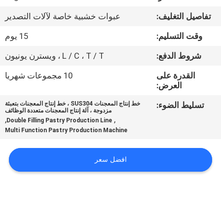
المصنع
تفاصيل التغليف:
عبوات خشبية خاصة لآلات التصدير
مراقبة
وقت التسليم:
15 يوم
الجودة
شروط الدفع:
L / C ، T / T ، ويسترن يونيون
القدرة على
10 مجموعات شهريا
اتصل
العرض:
بنا
تسليط الضوء:
خط إنتاج المعجنات SUS304 ، خط إنتاج المعجنات بتعبئة
مزدوجة ، آلة إنتاج المعجنات متعددة الوظائف
,
,
Double Filling Pastry Production Line
Multi Function Pastry Production Machine
أخبار
افضل سعر
اطلب
اقتباس
خريطة