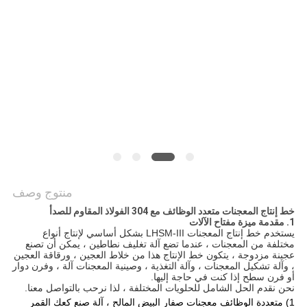
الموقع
PRIVACY
POLICY
منتوج وصف
خط إنتاج المعجنات متعدد الوظائف مع 304 الفولاذ المقاوم للصدأ
1. مقدمة ميزة مفتاح الآلات
يستخدم خط إنتاج المعجنات LHSM-III بشكل أساسي لإنتاج أنواع
مختلفة من المعجنات ، عندما تضع آلة تغليف نطاطين ، يمكن أن تصنع
عجينة مزدوجة ، يتكون خط الإنتاج هذا من خلاط العجين ، ورقاقة العجين
، وآلة تشكيل المعجنات ، وآلة التغذية ، وصينية المعجنات آلة ، وفرن دوار
أو فرن سطح إذا كنت في حاجة إليها.
نحن نقدم الحل الشامل للحلويات المختلفة ، لذا نرحب بالتواصل معنا.
1) متعددة الوظائف معجنات صفار البيض المالح ، آلة صنع كعك القمر