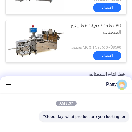
الاتصال
80 قطعة / دقيقة خط إنتاج
المعجنات
$8500~$98500 MOQ:1 مجموعة
الاتصال
خط إنتاج المعجنات
Patty
خط إنتاج عجين صفار البيض المصقول 304 4.5KW
شاشة تعمل باللمس Pannel Delta PLC Crispy Pie خط إنتاج الفطيرة
7:37 AM
خط إنتاج معجنات صفار البيض متعددة الوظائف
Good day, what product are you looking for?
فئات شعبية
جميع