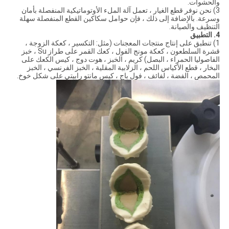
والحشوات.
3) نحن نوفر قطع الغيار ، تعمل آلة الملء الأوتوماتيكية المنفصلة بأمان
وسرعة. بالإضافة إلى ذلك ، فإن حوامل سكاكين القطع المنفصلة سهلة
التنظيف والصيانة.
4. التطبيق
1) تنطبق على إنتاج منتجات المعجنات (مثل: التكسير ، كعكة الزوجة ،
قشرة السلطعون ، كعكة مونج الفول ، كعك القمر على طراز Su ، خبز
الفاصوليا الحمراء ، البصل) كريم ، الخبز ، هوت دوج ، كيس الكعك على
البخار ، قطع الأكياس اللحم ، الزلابية المقلية ، الخبز الفرنسي ، الخبز
المحمص ، الفضة ، لفائف ، فول باج ، كيس مانتو رابيتي على شكل خوخ.