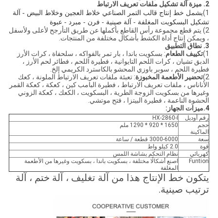
2. ميزة آلة تشكيل ملفات تعريف الارتباط
يشمل خط إنتاج قالب التمر الصناعي خلاط العجين وخلاط البيض - آلة
1)
تشكيل البسكويت المغلفة - آلة صينية - فرن - مبرد - عبوة
2) يتم قطع مجموعة رأس القاطع بأكملها عن طريق التأرجح لأعلى ولأسفل
، ويمكن إنتاج أداة الكشط بأشكال مختلفة من المنتجات.
3. نطاق التطبيق
1)
تكييف الطعام
: بسكويت باندا ، بار تمر بالفواكه ، سلحفاة ، كرات الأرز
الدبق تشيان ، كرات اللحم التايوانية ، فطيرة اللحم ، فطائر لحم الأرز ،
فطيرة اللحم ، سوبر باوزي المحشو بالكاسترد الكريمي إلخ.
2)
تحضير الأطعمة المخبوزة
: تعبئة ملفات تعريف الارتباط الملونة ، كعك
الأناناس ، ملفات تعريف الارتباط ، فطيرة البامب كين ، كعكة ، كعكة القمر
وغيرها من بسكويت الزوجة الطرية ، البسكويت ، الكعك ، كعكة الزوني
الحشوة الناعمة ، فطيرة البيتزا ، فتح موتشي.
4.ميزات الجهاز:
رقم أوديل
HX-2860-I
حجم
1650 * 920 * 1290 ملم
الماكينة
سعة
3000-6000 قطعة / ساعة
قوة
2.0 كيلو واط
كهربائي
نظام التحكم بشاشة اللمس
Funtion
اصنع أشكالًا مختلفة ، بسكويت باندا ، بسكويت وغيرها من الأطعمة
المغلفة
يتكون خط الإنتاج هذا من آلة تغليف ، آلة ختم ، آلة
ترتيب صينية.