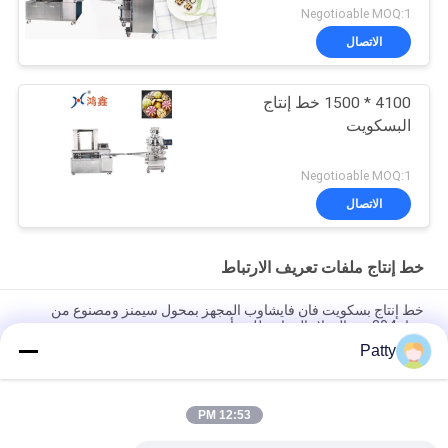
Negotioable MOQ:1
الاتصال
4100 * 1500 خط إنتاج
البسكويت
Negotioable MOQ:1
الاتصال
خط إنتاج ملفات تعريف الارتباط
خط إنتاج بسكويت فان فايشاوب المجهز بمحول سيمنز ومصنوع من
مواد 304 من الفولاذ المقاوم للصدأ
Patty
خط إنتاج فتات الخبز بشعلة فرن Weishaup لشركة ABC خط معالجة
فتات الخبز الآلي لإنتاج ثابت
12:53 PM
معدات تجهيز الأغذية خط إنتاج بسكويت أوتوماتيكي 800 كجم بتحكم
PLC من سيمنز مصمم لسير عمل الإنتاج