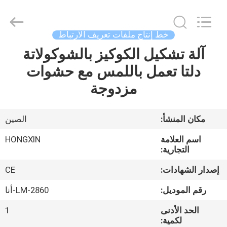
Victory
Star
Food
Machinery
Co.,
خط إنتاج ملفات تعريف الارتباط
Ltd..
All
Rights
آلة تشكيل الكوكيز بالشوكولاتة
المنزل
Reserved.
دلتا تعمل باللمس مع حشوات
المنتجات
مزدوجة
برنامج
مكان المنشأ:
الصين
VR
اسم العلامة
HONGXIN
التجارية:
حولنا
إصدار الشهادات:
CE
رقم الموديل:
LM-2860-أنا
جولة
الحد الأدنى
1
في
لكمية: