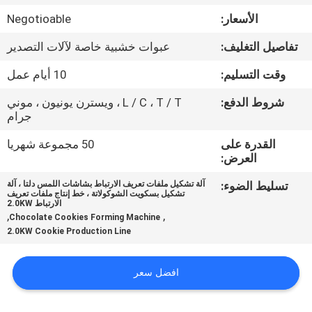
المصنع
الأسعار:
Negotioable
تفاصيل التغليف:
عبوات خشبية خاصة لآلات التصدير
مراقبة
الجودة
وقت التسليم:
10 أيام عمل
شروط الدفع:
L / C ، T / T ، ويسترن يونيون ، موني
جرام
اتصل
بنا
القدرة على
50 مجموعة شهريا
العرض:
تسليط الضوء:
آلة تشكيل ملفات تعريف الارتباط بشاشات اللمس دلتا ، آلة
أخبار
تشكيل بسكويت الشوكولاتة ، خط إنتاج ملفات تعريف
الارتباط 2.0KW
,
,
Chocolate Cookies Forming Machine
اطلب
2.0KW Cookie Production Line
اقتباس
افضل سعر
خريطة