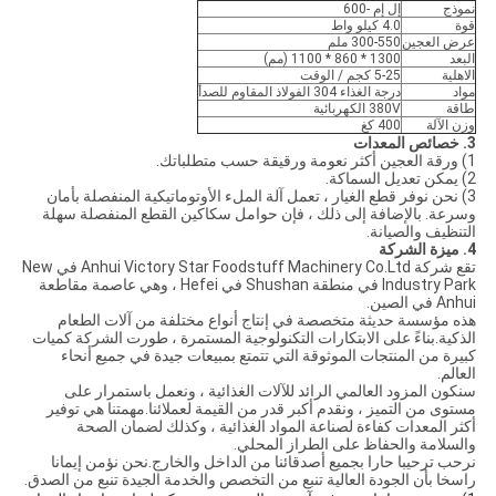
نموذج
إل إم -600
قوة
4.0 كيلو واط
عرض العجين
300-550 ملم
البعد
1300 * 860 * 1100 (مم)
الاهلية
5-25 كجم / الوقت
مواد
درجة الغذاء 304 الفولاذ المقاوم للصدأ
طاقة
380V الكهربائية
وزن الآلة
400 كغ
3. خصائص المعدات
1) ورقة العجين أكثر نعومة ورقيقة حسب متطلباتك.
2) يمكن تعديل السماكة.
3) نحن نوفر قطع الغيار ، تعمل آلة الملء الأوتوماتيكية المنفصلة بأمان
وسرعة. بالإضافة إلى ذلك ، فإن حوامل سكاكين القطع المنفصلة سهلة
التنظيف والصيانة.
4. ميزة الشركة
تقع شركة Anhui Victory Star Foodstuff Machinery Co.Ltd في New
Industry Park في منطقة Shushan في Hefei ، وهي عاصمة مقاطعة
Anhui في الصين.
هذه مؤسسة حديثة متخصصة في إنتاج أنواع مختلفة من آلات الطعام
الذكية.بناءً على الابتكارات التكنولوجية المستمرة ، طورت الشركة كميات
كبيرة من المنتجات الموثوقة التي تتمتع بمبيعات جيدة في جميع أنحاء
العالم.
سنكون المزود العالمي الرائد للآلات الغذائية ، ونعمل باستمرار على
مستوى من التميز ، ونقدم أكبر قدر من القيمة لعملائنا.مهمتنا هي توفير
أكثر المعدات كفاءة لصناعة المواد الغذائية ، وكذلك لضمان الصحة
والسلامة والحفاظ على الطراز المحلي.
نرحب ترحيبا حارا بجميع أصدقائنا من الداخل والخارج.نحن نؤمن إيمانا
راسخا بأن الجودة العالية تنبع من التخصص والخدمة الجيدة تنبع من الصدق.