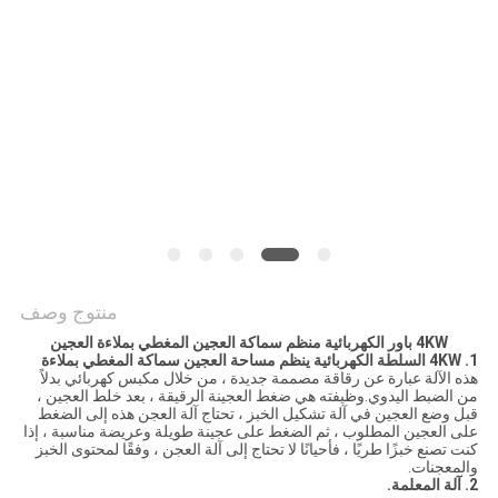
الموقع
PRIVACY
POLICY
منتوج وصف
4KW باور الكهربائية منظم سماكة العجين المغطي بملاءة العجين
1. 4KW السلطة الكهربائية ينظم مساحة العجين سماكة المغطي بملاءة
هذه الآلة عبارة عن رقاقة مصممة جديدة ، من خلال مكبس كهربائي بدلاً
من الضبط اليدوي.وظيفته هي ضغط العجينة الرقيقة ، بعد خلط العجين ،
قبل وضع العجين في آلة تشكيل الخبز ، تحتاج آلة العجن هذه إلى الضغط
على العجين المطلوب ، ثم الضغط على عجينة طويلة وعريضة مناسبة ، إذا
كنت تصنع خبزًا طريًا ، فأحيانًا لا تحتاج إلى آلة العجن ، وفقًا لمحتوى الخبز
والمعجنات.
2. آلة المعلمة.