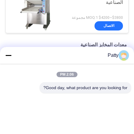
الصناعية
$3800~$4200 MOQ:1 مجموعة
الاتصال
معدات المخابز الصناعية
Patty
HONGXIN 1000w آلة طلاء البيض لكعكات الأناناس
3KW 304 الفولاذ المقاوم للصدأ 80L خلاط البيض الكواكب
2:06 PM
500 ملم عرض 304 الفولاذ المقاوم للصدأ طلاء العجين
Good day, what product are you looking for?
فئات شعبية
جميع
خط إنتاج خبز البيتا
خط انتاج الخبز