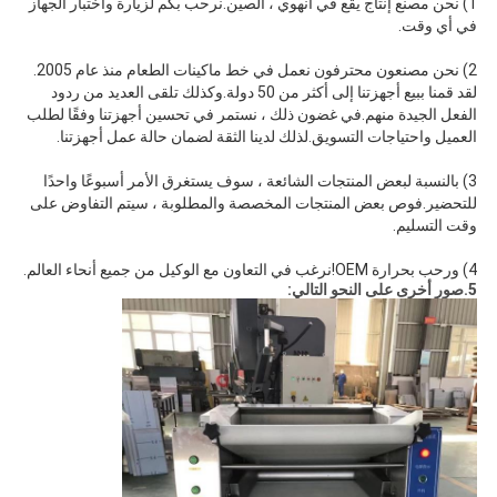
1) نحن مصنع إنتاج يقع في آنهوي ، الصين.نرحب بكم لزيارة واختبار الجهاز
في أي وقت.
2) نحن مصنعون محترفون نعمل في خط ماكينات الطعام منذ عام 2005.
لقد قمنا ببيع أجهزتنا إلى أكثر من 50 دولة.وكذلك تلقى العديد من ردود
الفعل الجيدة منهم.في غضون ذلك ، نستمر في تحسين أجهزتنا وفقًا لطلب
العميل واحتياجات التسويق.لذلك لدينا الثقة لضمان حالة عمل أجهزتنا.
3) بالنسبة لبعض المنتجات الشائعة ، سوف يستغرق الأمر أسبوعًا واحدًا
للتحضير.فو
ص بعض المنتجات المخصصة والمطلوبة ، سيتم التفاوض على
وقت التسليم.
4) ورحب بحرارة OEM!نرغب في التعاون مع الوكيل من جميع أنحاء العالم.
5.صور أخرى على النحو التالي: