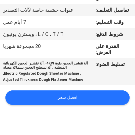
المصنع
تفاصيل التغليف:
عبوات خشبية خاصة لآلات التصدير
مراقبة
وقت التسليم:
7 أيام عمل
الجودة
شروط الدفع:
L / C ، T / T ، ويسترن يونيون
القدرة على
20 مجموعة شهريا
اتصل
العرض:
بنا
تسليط الضوء:
آلة تقشير العجين بقوة 4KW ، آلة تقشير العجين الكهربائية
المنظمة ، آلة تسطيح العجين بسماكة معدلة
,
,
Electric Regulated Dough Sheeter Machine
Adjusted Thickness Dough Flattener Machine
أخبار
افضل سعر
اطلب
اقتباس
خريطة