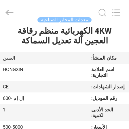
Victory
Star
Food
Machinery
Co.,
معدات المخابز الصناعية
Ltd..
All
Rights
4KW الكهربائية منظم رقاقة
المنزل
Reserved.
العجين آلة تعديل السماكة
المنتجات
مكان المنشأ:
الصين
برنامج
اسم العلامة
HONGXIN
VR
التجارية:
إصدار الشهادات:
CE
حولنا
رقم الموديل:
إل إم -600
الحد الأدنى
1
جولة
لكمية:
في
الأسعار:
500-5000