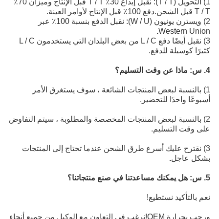
1) التحويل (T / T): نقبل إيداع 30٪ T / T قبل الإنتاج وميزان 70٪
T / T قبل الشحن.دفع 100٪ قبل الإنتاج لأوامر العينة.
2) ويسترن يونيون (W / U): نقبل الدفع بنسبة 100٪ عبر
.
Western Union
3) نقبل أيضًا دفع L / C من بعض البلدان التي يستخدمون L / C
كثيرًا كوسيلة للدفع.
4. س: ماذا عن وقت التسليم؟
1) بالنسبة لبعض المنتجات الشائعة ، سوف يستغرق الأمر
أسبوعًا واحدًا للتحضير.
2) بالنسبة لبعض المنتجات المخصصة والمطلوبة ، سيتم التفاوض
على وقت التسليم.
3) نقترح عليك أسرع طرق الشحن عندما تحتاج إلى المنتجات
بشكل عاجل
.
5. س: هل يمكنك مساعدتنا في صنع منتجاتنا؟
نعم بالتأكيد نستطيع!
ورحب بحرارة OEM!نرغب في التعاون مع الوكيل من جميع أنحاء