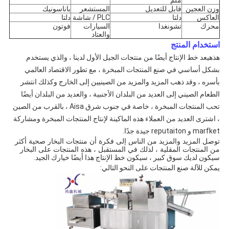
ملم
وزن العجين
قابل للتعديل
المستشعر
باناسونيك
العاكس
دلتا
PLC / شاشة
دلتا
محرك
تشونغدا
السيارات
فوتون
والعتاد
استخدام المنتج
هذه
يعد خط الإنتاج أيضًا من منتجات الجيل الأول لدينا ، والذي يستخدم
بشكل أساسي في صنع المنتجات المبخرة ، مع تطور الاقتصاد العالمي
بأسره ، وقد ذهب المزيد والمزيد من الصينيين إلى الخارج وكذلك انتشر
الطعام الصيني إلى العديد من البلدان الأجنبية ، والعديد من البلدان أيضًا
تحب المنتجات المبخرة ، خاصة في جنوب شرق Aisa ، بالقرب من الصين
، اشترى العديد من العملاء هذه الماكينة لإنتاج المنتجات المبخرة ومشاركة
marfket و reputaiton جيدة جدًا.
توصل المزيد والمزيد من الناس إلى فكرة أن منتجات البخار صحية أكثر
من المنتجات المقلية ، لذلك في المستقبل ، هذه المنتجات على البخار
سيكون لديك سوق كبير ، سيكون خط الإنتاج هذا أيضًا خيارك الجيد.
يمكن للآلة صنع المنتجات على النحو التالي: