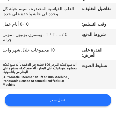
المصنع
تفاصيل التغليف:
العلب القياسية المصدرة ، سيتم تعبئة كل
وحدة في علبة واحدة على حدة.
مراقبة
وقت التسليم:
8-10 أيام عمل
الجودة
شروط الدفع:
T / T ، L / C ، ويسترن يونيون ، موني
جرام
اتصل
القدرة على
10 مجموعات خلال شهر واحد
بنا
العرض:
تسليط الضوء:
آلة صنع كعكة البرجر 100 قطعة في الدقيقة ، آلة صنع كعكة
محشوة أوتوماتيكية على البخار ، آلة صنع كعكة محشوة على
أخبار
البخار من باناسونيك
,
,
Automatic Steamed Stuffed Bun Machine
Panasonic Sensor Steamed Stuffed Bun
Machine
اطلب
اقتباس
افضل سعر
خريطة