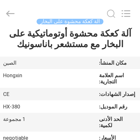
Victory
Star
Food
Machinery
Co.,
آلة كعكة محشوة على البخار
Ltd..
All
Rights
آلة كعكة محشوة أوتوماتيكية على
المنزل
Reserved.
البخار مع مستشعر باناسونيك
المنتجات
مكان المنشأ:
الصين
برنامج
اسم العلامة
Hongxin
VR
التجارية:
إصدار الشهادات:
CE
حولنا
رقم الموديل:
HX-380
الحد الأدنى
1 مجموعة
جولة
لكمية:
في
الأسعار:
negotiable