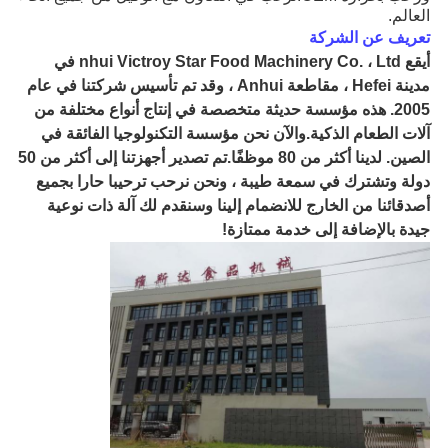
العالم.
تعريف عن الشركة
أ
يقع nhui Victroy Star Food Machinery Co. ، Ltd في
مدينة Hefei ، مقاطعة Anhui ، وقد تم تأسيس شركتنا في عام
2005. هذه مؤسسة حديثة متخصصة في إنتاج أنواع مختلفة من
آلات الطعام الذكية.والآن نحن مؤسسة التكنولوجيا الفائقة في
الصين. لدينا أكثر من 80 موظفًا.تم تصدير أجهزتنا إلى أكثر من 50
دولة وتشترك في سمعة طيبة ، ونحن نرحب ترحيبا حارا بجميع
أصدقائنا من الخارج للانضمام إلينا وسنقدم لك آلة ذات نوعية
جيدة بالإضافة إلى خدمة ممتازة!