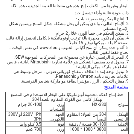
البخار وغيرها من الكعك ، إلخ. هذه هي منتجاتنا العامة الجديدة ، هذه الآلة
ذات جودة عالية وأداء تشغيل جيد.
1. إنتاج المعكرونة صفر نفايات ؛
2. الإنتاج العالي ، والذي يمكن أن يحل مشكلة شكل المنتج ويضمن شكل
الإنتاج المستقر.
3. يمكن التحكم في خطأ الوزن خلال 2 جرام.
4. يمكن أن تكون مجهزة بآلة ترتيب أوتوماتيكية بالكامل لتحقيق إزالة قالب
صفحة كاملة ، يمكنها توفير 15 عاملاً.
5. آلة واحدة يمكن أن تنتج أكياس الحبوب و wowotou في نفس الوقت ،
تحتاج فقط لتغيير القالب.
6. المحرك الرئيسي عبارة عن مجموعة من المحركات الموجهة SEW.
7. محول تردد مضيف التشكيل هو علامة تجارية Mitsubishi يابانية ، قابض
القاطع هو ماركة ميكي اليابانية ؛
8. تبديل لوحة إمداد الطاقة ، مفتاح كهربائي ضوئي ، مرحل وسيط هي
علامات تجارية يابانية Omron و Panasonic.
9. مفتاح التحكم ، الزر ، مؤشر الطاقة هو ماركة شنايدر الفرنسية.
معلمة المنتج
خط إنتاج كعكة محشوة أوتوماتيكيًا على البخار للاستخدام في المصنع
بهيكل كامل من الفولاذ المقاوم للصدأ 304
نموذج
HX-380
وزن
20-100 جرام
المنتجات
الهيكل
304 من الفولاذ المقاوم
الجهد
220V 1Ph أو 380V
الرئيسي
للصدأ
االكهربى
3Ph
الاهلية
30-100 قطعة / دقيقة
قوة
3.5 كيلو واط
البعد
3800 * 1300 * 1600
وزن
700 كجم