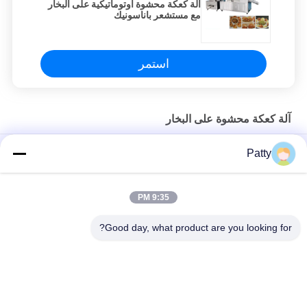
آلة كعكة محشوة أوتوماتيكية على البخار
مع مستشعر باناسونيك
استمر
آلة كعكة محشوة على البخار
آلة صغيرة مطبوعة على البخار على البخار مومو صنع آلة 304SS
Patty
مصقولة
آلة تشكيل كعك البخار الصغيرة بنكهة فول مونج مع محول دلتا
9:35 PM
آلة صنع مومو الأوتوماتيكية المحشوة بالبخار 304SS
Good day, what product are you looking for?
فئات شعبية
جميع
خط إنتاج خبز البيتا
خط انتاج الخبز