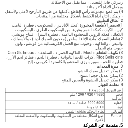
زنبركي قابل للتعديل ، مما يقلل من الاحتكاك
ويجعل الأداة أكثر متانة.
4) يتم قطع مجموعة رأس القاطع بأكملها عن طريق التأرجح لأعلى ولأسفل
، ويمكن إنتاج أداة الكشط بأشكال مختلفة من المنتجات.
2. نطاق التطبيق
1)
تحضير الأطعمة المخبوزة
: كعك الأناناس ، البسكويت ، فطيرة البامب
كين ، الكيك ، كعكة القمر وغيرها من البسكويت الطري ، البسكويت ،
الكعك ، كعكة الزوني المحشوة الناعمة ، فطيرة البيتزا ، افتتاح موتشي.
2)
طعام السمك
: مادة الإناء الساخن (معجون السمك لدينا) ، والأسماك ،
والبيض ، والفاكهة ، وحبوب منع الحمل الكريستالية من فوتشو ، ولون
حبوب منع الحمل.
3)
تكييف الطعام
: Mochi ، الفاكهة الحمراء ، السلحفاة ، Qian Glutinous
Rice Balls cirle ، كرات اللحم التايوانية ، فطيرة اللحم ، فطائر لحم الأرز ،
فطيرة اللحم ، سوبر باوزي المحشو بالكاسترد الكريمي ، إلخ
3. ميزة المعدات
1) يمكن تعديل سمك الحشو.
2) يمكن تعديل حجم المنتج.
3) يمكن تعديل الحشوة والعجين للمنتج.
4.
معلمة الجهاز:
رقم الموديل
HX-2860-I
حجم
1650 * 920 * 1290 ملم
الماكينة
الاهلية
3000-6000 قطعة / ساعة
قوة
1.0 كيلو واط
كهربائي
نظام التحكم بشاشة اللمس
Funtion
اصنع أشكال مختلفة من البسكويت والبسكويت والأطعمة المغلفة
الأخرى
5. مقدمة عن الشركة