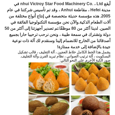
أ
يقع nhui Victroy Star Food Machinery Co. ، Ltd في
مدينة Hefei ، مقاطعة Anhui ، وقد تم تأسيس شركتنا في عام
2005. هذه مؤسسة حديثة متخصصة في إنتاج أنواع مختلفة من
آلات الطعام الذكية.والآن نحن مؤسسة التكنولوجيا الفائقة في
الصين. لدينا أكثر من 80 موظفًا.تم تصدير أجهزتنا إلى أكثر من 50
دولة وتشترك في سمعة طيبة ، ونحن نرحب ترحيبا حارا بجميع
أصدقائنا من الخارج للانضمام إلينا وسنقدم لك آلة ذات نوعية
جيدة بالإضافة إلى خدمة ممتازة!
يشمل هذا الخط الكامل خلاط العجين ، آلة التغليف ، قالب تشكيل
البسكويت ، آلة ترتيب الصواني ، نظام تبريد الفرن وآلة التغليف.
صور الكبة الأخرى على النحو التالي: