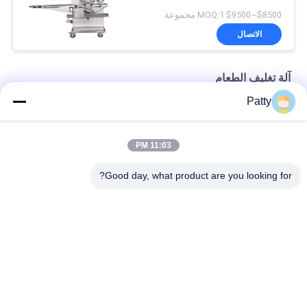
$8500~$9500 MOQ:1 مجموعة
الاتصال
آلة تغليف الطعام
Patty
220V 1Ph آلة تغليف الطعام لكعكة القمر
OEM HONGXIN 760 * 1220mm آلة فطائر الأناناس
11:03 PM
ثلاثة قواديس 1700 * 920 مم آلة تغليف الطعام
Good day, what product are you looking for?
فئات شعبية
جميع
خط إنتاج خبز البيتا
خط انتاج الخبز
خط إنتاج ملفات 
خط إنتاج المعجنات
تعريف الارتباط