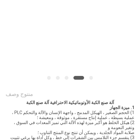
الموقع
PRIVACY
POLICY
منتوج وصف
آلة صنع الكبة الأوتوماتيكية الاحترافية آلة صنع الكبة
1. ميزة الجهاز
1) الحجم الصغير ، الهيكل المدمج ، واجهة الإنسان والآلة والتحكم PLC ،
عملية بسيطة ، عملية إنتاج مستقرة ، موثوقة ، ومعيشة ؛
2) هيكل الخلط هو أكبر ميزة لهذه الآلة التي تميز المعدات في السوق ،
وتغير النعومة و
صلابة المواد الجلدية ، ويمكن أن تنتج نوع المنتج التناوب ؛
3) ينقسم جزء التلامس بين الشفرات إلى خط ، وكل أداة بها برغي تثبيت