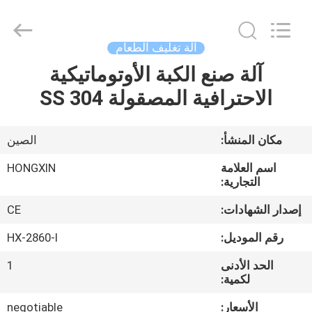
Victory
Star
Food
Machinery
Co.,
آلة تغليف الطعام
Ltd..
All
Rights
آلة صنع الكبة الأوتوماتيكية
المنزل
Reserved.
الاحترافية المصقولة 304 SS
المنتجات
مكان المنشأ:
الصين
برنامج
اسم العلامة
HONGXIN
VR
التجارية:
إصدار الشهادات:
CE
حولنا
رقم الموديل:
HX-2860-I
الحد الأدنى
1
جولة
لكمية:
في
الأسعار:
negotiable