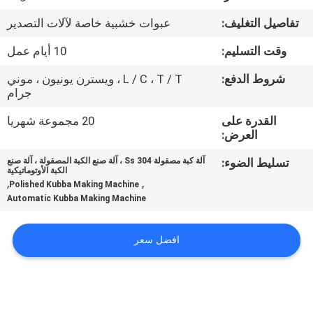
المصنع
تفاصيل التغليف:
عبوات خشبية خاصة لآلات التصدير
مراقبة
وقت التسليم:
10 أيام عمل
الجودة
شروط الدفع:
L / C ، T / T ، ويسترن يونيون ، موني
جرام
اتصل
القدرة على
20 مجموعة شهريا
العرض:
بنا
تسليط الضوء:
آلة كبة مصقولة 304 Ss ، آلة صنع الكبة المصقولة ، آلة صنع
الكبة الأوتوماتيكية
,
,
Polished Kubba Making Machine
أخبار
Automatic Kubba Making Machine
اطلب
افضل سعر
اقتباس
خريطة