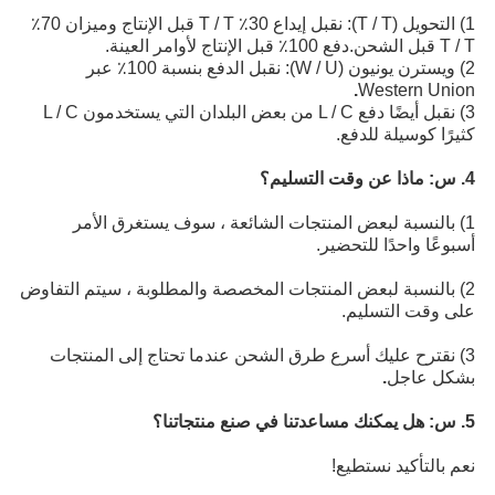
1) التحويل (T / T): نقبل إيداع 30٪ T / T قبل الإنتاج وميزان 70٪
T / T قبل الشحن.دفع 100٪ قبل الإنتاج لأوامر العينة.
2) ويسترن يونيون (W / U): نقبل الدفع بنسبة 100٪ عبر
.
Western Union
3) نقبل أيضًا دفع L / C من بعض البلدان التي يستخدمون L / C
كثيرًا كوسيلة للدفع.
4. س: ماذا عن وقت التسليم؟
1) بالنسبة لبعض المنتجات الشائعة ، سوف يستغرق الأمر
أسبوعًا واحدًا للتحضير.
2) بالنسبة لبعض المنتجات المخصصة والمطلوبة ، سيتم التفاوض
على وقت التسليم.
3) نقترح عليك أسرع طرق الشحن عندما تحتاج إلى المنتجات
بشكل عاجل
.
5. س: هل يمكنك مساعدتنا في صنع منتجاتنا؟
نعم بالتأكيد نستطيع!