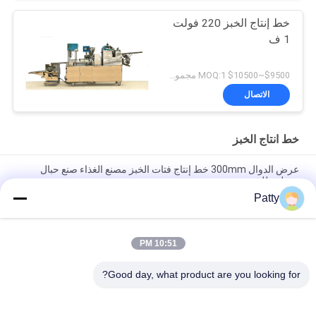
خط إنتاج الخبز 220 فولت
1 ف
$9500~$10500 MOQ:1 مجموعة
الاتصال
خط انتاج الخبز
عرض الدوال 300mm خط إنتاج فتات الخبز مصنع الغذاء صنع حبال
مختلفة للخبز
Patty
رسم خط إنتاج الخبز الذي يقدم محركًا قابلاً للتخصيص ودرجة حرارة
الخبز 200250 درجة مئوية
10:51 PM
خط إنتاج خبز بالتبريد بالهواء القسري مزود بهيكل تركيبي فيديو يضمن
تصنيع الخبز بسلاسة
Good day, what product are you looking for?
فئات شعبية
جميع