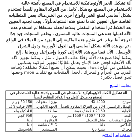
آلة تشكيل الخبز الأوتوماتيكية للاستخدام في المصنع بأتمتة عالية
للاستخدام في المصنع مع هيكل كامل من الفولاذ المقاوم للصدأ تستخدم
بشكل أساسي لصنع الخبز وأنواع أخرى من الخبز.هناك بعض المتطلبات
الخاصة حول العجين عندما نصنع هذه المنتجات.أولاً ، يجب تجميد العجين
بعد الخلاط ثم استخدام المغطي بملاءة لجعله مسطحًا ثم استخدم هذه
الآلة لعملها.هذه هي المنتجات عالية المستوى ، وطعم المنتجات جيد جدًا
لدرجة أننا نرغب في تقديم هذه الماكينة إلى المزيد من العملاء.في الواقع
، تم بيع هذه الآلة بشكل أساسي إلى الدول الأوروبية ودول الشرق
الأوسط .. الآن قمنا ببيع هذه الآلة إلى كوريا وإسرائيل ورومانيا ، إلخ.
يمكننا أيضًا صنع هذه الآلة وفقًا لطلب العميل ، مثل ، يمكننا تجهيز الآلة
بآلة الأغطية لجعل خط الإنتاج يعمل تلقائيًا ؛لتجهيز الماكينة بشكلين
مختلفين من ألواح twsit ، بحيث يمكن أن تصنع أشكالًا مختلفة ؛لإضافة
المزيد من الحزام والمحرك ، لجعل المنتجات مع تقلبات mroe وجعلها
تبدو أفضل بكثير ؛
معلمة المنتج
آلة تشكيل الكعك الأوتوماتيكية للاستخدام في المصنع بأتمتة عالية للاستخدام في
المصنع مع هيكل كامل من الفولاذ المقاوم للصدأ
نموذج
HX-4200
وزن المنتجات
30-150 جرام
الهيكل الرئيسي
304 من الفولاذ المقاوم للصدأ
الجهد االكهربى
380 فولت 3 ف
الاهلية
20-60 قطعة / دقيقة
سلطة
4.0 كيلو واط
البعد
4100 * 2100 * 1650 مم
وزن
950 كجم
طول المنتجات
قابل للتعديل
المؤازرة
دلتا
العاكس
دلتا
PLC / شاشة
دلتا
محرك
تشنغ بانغ
المستشعر
باناسونيك
استخدام المنتج