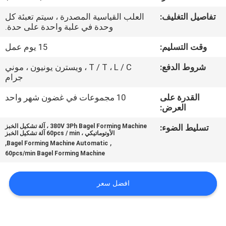
المصنع
تفاصيل التغليف:
العلب القياسية المصدرة ، سيتم تعبئة كل
وحدة في علبة واحدة على حدة.
مراقبة
وقت التسليم:
15 يوم عمل
الجودة
شروط الدفع:
T / T ، L / C ، ويسترن يونيون ، موني
جرام
اتصل
القدرة على
10 مجموعات في غضون شهر واحد
بنا
العرض:
تسليط الضوء:
380V 3Ph Bagel Forming Machine ، آلة تشكيل الخبز
الأوتوماتيكي ، 60pcs / min آلة تشكيل الخبز
أخبار
,
,
Bagel Forming Machine Automatic
60pcs/min Bagel Forming Machine
اطلب
افضل سعر
اقتباس
خريطة