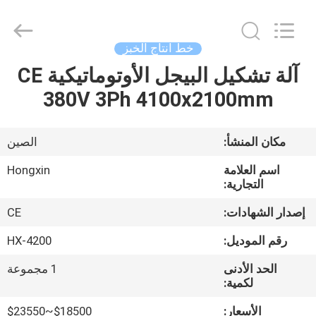
Victory
Star
Food
Machinery
Co.,
خط انتاج الخبز
Ltd..
All
Rights
آلة تشكيل البيجل الأوتوماتيكية CE
المنزل
Reserved.
380V 3Ph 4100x2100mm
المنتجات
مكان المنشأ:
الصين
برنامج
اسم العلامة
Hongxin
VR
التجارية:
إصدار الشهادات:
CE
حولنا
رقم الموديل:
HX-4200
الحد الأدنى
1 مجموعة
جولة
لكمية:
في
الأسعار:
$18500~$23550