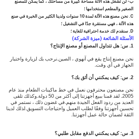
ب- لن تشغل هذه الآلة مساحة كبيرة من مساحتك ، كما يمكن للمصنع
الصغير والمطعم استخدامها ؛
C. نحن مصنع هذه الآلة لمدة 10 سنوات ولدينا الكثير من الخبرة في صنع
هذه الآلة ، فهي مستقرة جدًا في التشغيل ؛
D. سنقدم لك خدمة احترافية للغاية ؛
الأسئلة الشائعة (ميزة الشركة)
1. س: هل تتداول المصنع أو مصنع الإنتاج؟
نحن مصنع إنتاج يقع في آنهوي ، الصين.نرحب بك لزيارة واختبار
الجهاز في أي وقت.
2. س: كيف يمكنني أن أثق بك؟
نحن مصنعون محترفون نعمل في خط ماكينات الطعام منذ عام
2005. لقد قمنا ببيع أجهزتنا إلى أكثر من 50 دولة.وكذلك تلقى
العديد من ردود الفعل الجيدة منهم.في غضون ذلك ، نستمر في
تحسين أجهزتنا وفقًا لطلب العميل واحتياجات التسويق.لذلك لدينا
الثقة لضمان حالة عمل أجهزتنا.
3. س: كيف يمكنني الدفع مقابل طلبي؟