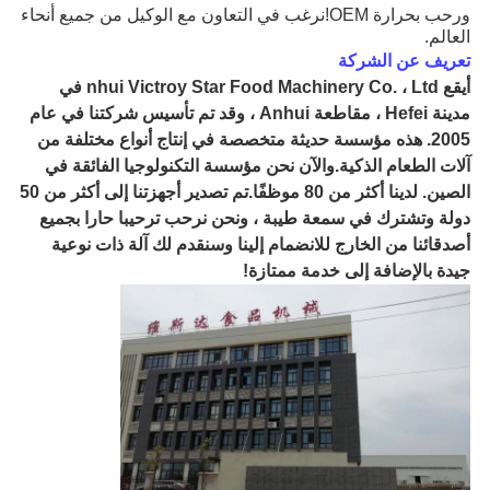
ورحب بحرارة OEM!نرغب في التعاون مع الوكيل من جميع أنحاء
العالم.
تعريف عن الشركة
أ
يقع nhui Victroy Star Food Machinery Co. ، Ltd في
مدينة Hefei ، مقاطعة Anhui ، وقد تم تأسيس شركتنا في عام
2005. هذه مؤسسة حديثة متخصصة في إنتاج أنواع مختلفة من
آلات الطعام الذكية.والآن نحن مؤسسة التكنولوجيا الفائقة في
الصين. لدينا أكثر من 80 موظفًا.تم تصدير أجهزتنا إلى أكثر من 50
دولة وتشترك في سمعة طيبة ، ونحن نرحب ترحيبا حارا بجميع
أصدقائنا من الخارج للانضمام إلينا وسنقدم لك آلة ذات نوعية
جيدة بالإضافة إلى خدمة ممتازة!