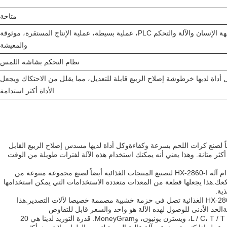
متاحة
هيكل مضغوط، واجهة الإنسان والآلة والتحكم PLC، عملية بسيطة، عملية الإنتاج المستقرة، موثوقة
والمعيشة
نظام التحكم بشاشة اللمس
اة لديها خرطوشة إصلاح الربيع قابلة للتعديل، مما يقلل من الاحتكاك ويجعل
الأداة أكثر استدامة
HX-2860 مصممة خصيصاً لصنع كرات اللحم بسرعة وكفاءةوكل أداة لديها مسدس إصلاح الربيع القابل
أكثر متانة. وهذا يعني أنه يمكنك استخدام هذه الآلة لفترات طويلة من الوقت
بالإضافة إلى صنع كرات اللحوم، يمكن استخدام آلة HX-2860-I لتصنيع المنتجات الغذائية أيضاً لصنع مجموعة متنوعة من
لكعك.هذا يجعلها قطعة من المعدات متعددة الاستخدامات التي يمكن استخدامها
ية.
عندما يتعلق الأمر بالتعبئة والتسليم، الآلة HX-2860-I الغذائية تصل في حزمة خشبية مصممة خصيصا لآلات التصدير.هذا
لحد الأدنى للوصول لهذه الآلة هو واحد والسعر قابل للتفاوض
نحن نقبل العديد من طرق الدفع، بما في ذلك L / C، T / T، ويسترن يونيون، وMoneyGram. قدرة التوريد لدينا هي 20