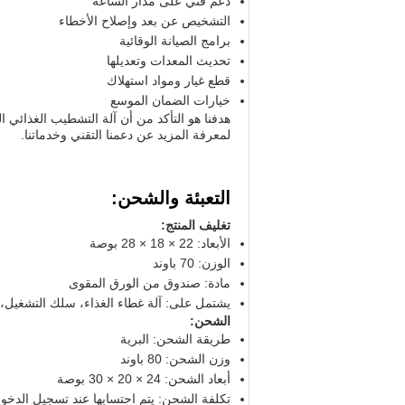
دعم فني على مدار الساعة
التشخيص عن بعد وإصلاح الأخطاء
برامج الصيانة الوقائية
تحديث المعدات وتعديلها
قطع غيار ومواد استهلاك
خيارات الضمان الموسع
هدفنا هو التأكد من أن آلة التشطيب الغذائي 
لمعرفة المزيد عن دعمنا التقني وخدماتنا.
التعبئة والشحن:
تغليف المنتج:
الأبعاد: 22 × 18 × 28 بوصة
الوزن: 70 باوند
مادة: صندوق من الورق المقوى
يشتمل على: آلة غطاء الغذاء، سلك التشغيل، 
الشحن:
طريقة الشحن: البرية
وزن الشحن: 80 باوند
أبعاد الشحن: 24 × 20 × 30 بوصة
تكلفة الشحن: يتم احتسابها عند تسجيل الدخو