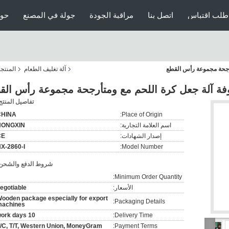
طلب اقتباس
اتصل بنا
مراقبة الجودة
جولة في المصنع
حول
رجحة مجموعة رأس القطع
آلة تغليف الطعام
المنتج
ة آلة جعل كرة اللحم مع ومتأرجحة مجموعة رأس الق
تفاصيل المنتج
CHINA
Place of Origin:
اسم العلامة التجارية:
HONGXIN
إصدار الشهادات:
CE
X-2860-I
Model Number:
شروط الدفع والشحن
Minimum Order Quantity:
الأسعار:
egotiable
ooden package especially for export
Packaging Details:
achines
10 work days
Delivery Time:
/C, T/T, Western Union, MoneyGram
Payment Terms: