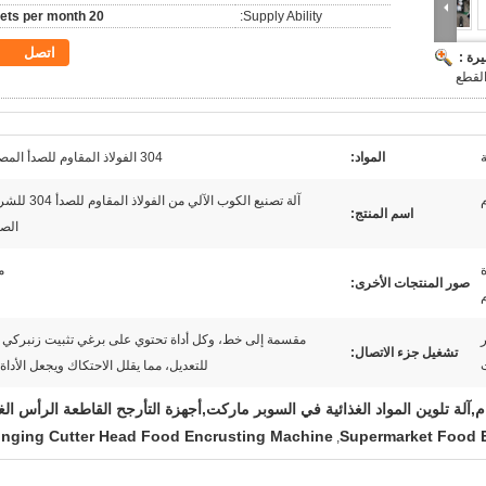
20 sets per month
Supply Ability:
اتصل
رة :
لقطع
المواد:
304 الفولاذ المقاوم للصدأ المصقول
آلة تصنيع الكوب الآلي من الفولاذ
اسم المنتج:
الص
م
صور المنتجات الأخرى:
ر
مقسمة إلى خط، وكل أداة تحتوي على برغي تثبيت زنبركي 
تشغيل جزء الاتصال:
للتعديل، مما يقلل الاحتكاك ويجعل الأداة 
م,آلة تلوين المواد الغذائية في السوبر ماركت,أجهزة التأرجح القاطعة الرأس الغ
nging Cutter Head Food Encrusting Machine
Supermarket Food 
,