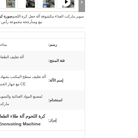
سوبر ماركت الغذاء مكشوفة آلة جعل كرة اللحم
صورة كبي
مع ومتأرجحة مجموعة رأس ا
رسم:
متاحة
آلة تغليف الطعام
فئة المنتج:
آلة تغليف سطح المكتب بشهادة
إسم الألة:
CE مع جهاز الختم
لمصنع المواد الغذائية والسوب
استخدام:
ماركت
كرة اللحوم آلة طلاء الطعا
إبراز:
Encrusting Machine