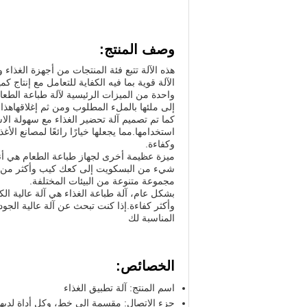
وصف المنتج:
الآلة قوية بما فيه الكفاية للتعامل مع إنتاج 
واحدة من الميزات الرئيسية لآلة طباعة الطعا
إلى ملئها بالملء المطلوب ومن ثم إغلاقهاهذا
كما تم تصميم آلة تحضير الغذاء مع سهولة الا
استخدامها.مما يجعلها خيارًا رائعًا لمصانع ا
وكفاءة.
ميزة عظيمة أخرى لجهاز طباعة الطعام هي أ
شيء من البسكويت إلى كعك كيب وأكثر من ذلك.
مجموعة متنوعة من البيئات المختلفة.
بشكل عام، آلة طباعة الغذاء هي آلة عالية ال
وأكثر كفاءة.إذا كنت تبحث عن آلة عالية الجود
المناسبة لك
الخصائص:
اسم المنتج: آلة تطبيق الغذاء
جزء الاتصال: مقسمة إلى خط، وكل أداة لديها 