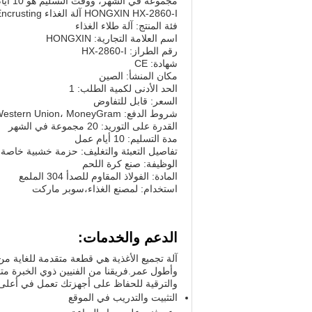
مجموع
HONGXIN HX-2860-I آلة الغذاء Encrusting.
فئة المنتج: آلة طلاء الغذاء
اسم العلامة التجارية: HONGXIN
رقم الطراز: HX-2860-I
شهادة: CE
مكان المنشأ: الصين
الحد الأدنى لكمية الطلب: 1
السعر: قابل للتفاوض
شروط الدفع: L/C، T/T، Western Union، MoneyGram
القدرة على التوريد: 20 مجموعة في الشهر
مدة التسليم: 10 أيام عمل
تفاصيل التعبئة والتغليف: حزمة خشبية خاصة ل
الوظيفة: صنع كرة اللحم
المادة: الفولاذ المقاوم للصدأ 304 الملمع
استخدام: لمصنع الغذاء،سوبر ماركت
الدعم والخدمات:
آلة تجميع الأغذية هي قطعة متقدمة للغاية من
وأطول عمر.فريقنا من الفنيين ذوي الخبرة مت
والترقية للحفاظ على أجهزتك تعمل في أعلى ك
التثبيت والتدريب في الموقع