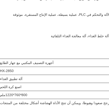
حجم صغير: هيكل مضغوط، واجهة الإنسان والآلة والتحكم في PLC، عملية بسيطة، عملية الإنتاج المستقرة، موثوقة
آلة خلط الغذاء، آلة معالجة الغذاء التلقائية
أجهزة التصنيف المكتبي مع جهاز الطابع
HX-2850
آلة تطبيق الغذاء
اصنع كرة اللحم
800*760*1220ملم
ح صعودا وهبوطا، ويمكن أن تنتج الأداة الهشاشة أشكال مختلفة من المنتجات