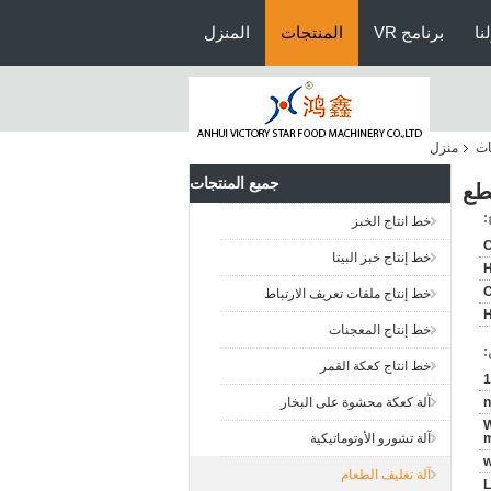
نا
برنامج VR
المنتجات
المنزل
ات
منزل
جميع المنتجات
طع
:
خط انتاج الخبز
خط إنتاج خبز البيتا
خط إنتاج ملفات تعريف الارتباط
H
خط إنتاج المعجنات
:
خط انتاج كعكة القمر
1
n
آلة كعكة محشوة على البخار
W
m
آلة تشورو الأوتوماتيكية
آلة تغليف الطعام
L