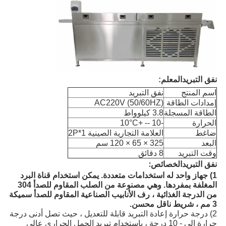
نفق التبريد
المعلم:
اسم المنتج
نفق التبريد
إمدادات الطاقة
AC220V (50/60HZ)
الطاقة المسجلة
3.8 كيلوواط
الحرارة
-
10 -- +10
°C
ضاغط
العلامة التجارية الصينية 1*2P
البعد
325 × 65 × 120 سم
وقت التبريد
8 دقائق
نفق التبريد
الخصائص:
1) جهاز واحد له استخدامات متعددة. يمكن استخدام قناة البرد
المغلفة بمفردها. وهي مصنوعة من الصلب المقاوم للصدأ 304
من الدرجة الغذائية ، رف الأنابيب الصناعية المقاوم للصدأ سميكة
3 مم ، شريط ناقل محسن.
2) درجة حرارة إعادة التبريد قابلة للتعديل ، حيث تصل أدنى درجة
حرارة إلى - 10 درجة ، باستخدام تبريد الحمل الحراري عالي