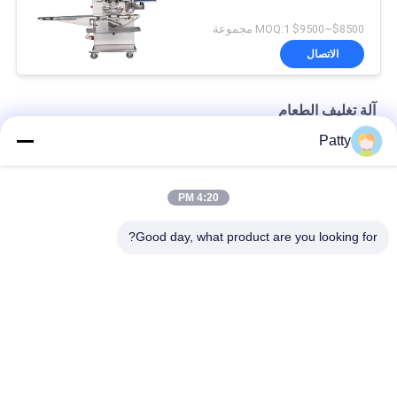
$8500~$9500 MOQ:1 مجموعة
الاتصال
آلة تغليف الطعام
Patty
220V 1Ph آلة تغليف الطعام لكعكة القمر
OEM HONGXIN 760 * 1220mm آلة فطائر الأناناس
4:20 PM
ثلاثة قواديس 1700 * 920 مم آلة تغليف الطعام
Good day, what product are you looking for?
فئات شعبية
جميع
خط إنتاج خبز البيتا
خط انتاج الخبز
خط إنتاج ملفات 
خط إنتاج المعجنات
تعريف الارتباط