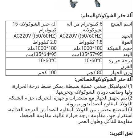
آلة حفر الشوكولاته
المعلم:
اسم المنتج
8 كيلوغرام من آلة
آلة حفر الشوكولاتة 15
تشوكولاتة
كيلوغرام
الجهد
AC220V ((50/60HZ)
AC220V ((50/60HZ)
القوة
1.8 كيلوواط
2.0 كيلوواط
حجم الشبكة
180*1000ملم
180*1000ملم
البعد
95*57*135سم
95*64*135سم
درجة حرارة
10-60
10-60
°C
°C
الفرن
وزن الجهاز
80 كجم
100 كجم
آلة حفر الشوكولاته
الخصائص:
1) لديها
هيكل صغير، عملية بسيطة، يمكن ضبط درجة الحرارة،
ولها وظائف ذوبان الشوكولاته وتخزينها.
2) يتم تجهيز الجهاز مع مقشرات وأجهزة التحريك، حزام الشبكة
الفولاذ المقاوم للصدأ يدور بمرونة.
3) المصنع مصنوع من الفولاذ المقاوم للصدأ من الدرجة الغذائية،
استقرار جيد، مقاومة درجة حرارة عالية، مقاومة الضغط،
مقاومة للتآكل وطول العمر.
نفق التبريد: