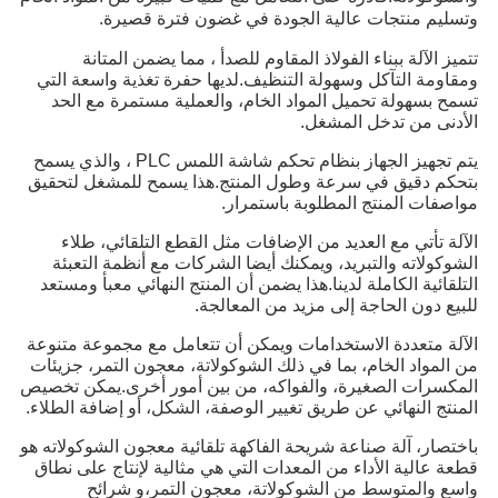
وتسليم منتجات عالية الجودة في غضون فترة قصيرة.
تتميز الآلة ببناء الفولاذ المقاوم للصدأ ، مما يضمن المتانة
ومقاومة التآكل وسهولة التنظيف.لديها حفرة تغذية واسعة التي
تسمح بسهولة تحميل المواد الخام، والعملية مستمرة مع الحد
الأدنى من تدخل المشغل.
يتم تجهيز الجهاز بنظام تحكم شاشة اللمس PLC ، والذي يسمح
بتحكم دقيق في سرعة وطول المنتج.هذا يسمح للمشغل لتحقيق
مواصفات المنتج المطلوبة باستمرار.
الآلة تأتي مع العديد من الإضافات مثل القطع التلقائي، طلاء
الشوكولاته والتبريد، ويمكنك أيضا الشركات مع أنظمة التعبئة
التلقائية الكاملة لدينا.هذا يضمن أن المنتج النهائي معبأ ومستعد
للبيع دون الحاجة إلى مزيد من المعالجة.
الآلة متعددة الاستخدامات ويمكن أن تتعامل مع مجموعة متنوعة
من المواد الخام، بما في ذلك الشوكولاتة، معجون التمر، جزيئات
المكسرات الصغيرة، والفواكه، من بين أمور أخرى.يمكن تخصيص
المنتج النهائي عن طريق تغيير الوصفة، الشكل، أو إضافة الطلاء.
باختصار، آلة صناعة شريحة الفاكهة تلقائية معجون الشوكولاته هو
قطعة عالية الأداء من المعدات التي هي مثالية لإنتاج على نطاق
واسع والمتوسط من الشوكولاتة، معجون التمر،و شرائح