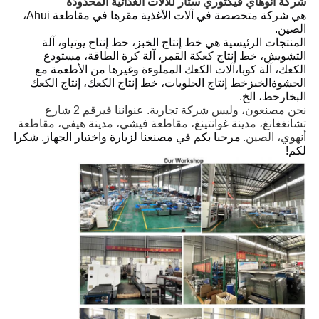
شركة أنوهاي فيكتوري ستار للآلات الغذائية المحدودة
هي شركة متخصصة في آلات الأغذية مقرها في مقاطعة Ahui،
الصين.
المنتجات الرئيسية هي خط إنتاج الخبز، خط إنتاج يوتياو، آلة
التشويش، خط إنتاج كعكة القمر، آلة كرة الطاقة، مستودع
الكعك، آلة كوبا،آلات الكعك المملوءة وغيرها من الأطعمة مع
الحشوةالخبز
خط إنتاج الحلويات، خط إنتاج الكعك، إنتاج الكعك
البخار
خط، الخ.
نحن مصنعون، وليس شركة تجارية. عنواننا في
رقم 2 شارع
تشانغغانغ، مدينة غوانتينغ، مقاطعة فيشي، مدينة هيفي، مقاطعة
أنهوي، الصين.
مرحبا بكم في مصنعنا لزيارة واختبار الجهاز. شكرا
لكم!