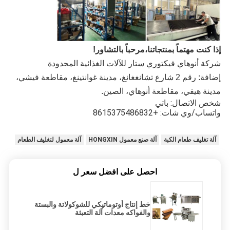
إذا كنت مهتماً بمنتجاتنا،مرحباً بالتشاور!
شركة أنوهاي فيكتوري ستار للآلات الغذائية المحدودة
إضافة: رقم 2 شارع تشانغغانغ، مدينة غوانتينغ، مقاطعة فيشي،
مدينة هيفي، مقاطعة أنوهاي، الصين.
شخص الاتصال: باتي
واتساب/وي شات: +8615375486832
آلة تغليف طعام الكبة
آلة صنع معمول HONGXIN
آلة معمول لتغليف الطعام
احصل على افضل سعر ل
خط إنتاج أوتوماتيكي للشوكولاتة والبستة
والفواكه معدات آلة التعبئة