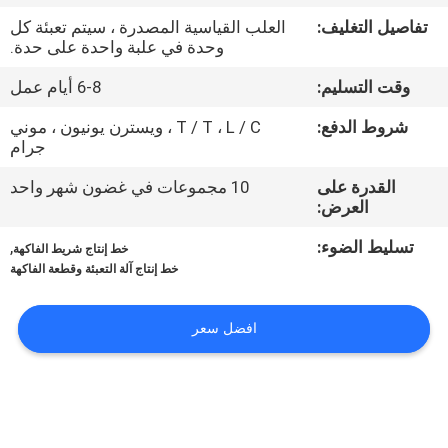
المصنع
تفاصيل التغليف:
العلب القياسية المصدرة ، سيتم تعبئة كل
وحدة في علبة واحدة على حدة.
مراقبة
وقت التسليم:
6-8 أيام عمل
الجودة
شروط الدفع:
T / T ، L / C ، ويسترن يونيون ، موني
جرام
اتصل
القدرة على
10 مجموعات في غضون شهر واحد
بنا
العرض:
تسليط الضوء:
,
خط إنتاج شريط الفاكهة
أخبار
خط إنتاج آلة التعبئة وقطعة الفاكهة
افضل سعر
اطلب
اقتباس
خريطة