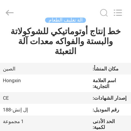
Victory
Star
Food
Machinery
Co.,
آلة تغليف الطعام
Ltd..
All
Rights
خط إنتاج أوتوماتيكي للشوكولاتة
المنزل
Reserved.
والبستة والفواكه معدات آلة
المنتجات
التعبئة
برنامج
مكان المنشأ:
الصين
VR
اسم العلامة
Hongxin
التجارية:
حولنا
إصدار الشهادات:
CE
رقم الموديل:
إل إتش-188
جولة
الحد الأدنى
1 مجموعة
في
لكمية: