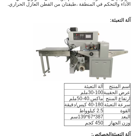
الأداء والتحكم في المنطقة ،طبقتان من القطن العازل الحراري.
آلة التعبئة:
اسم المنتج
آلة التعبئة
عرض الحقيبة
30-100ملم
ارتفاع المنتج
ماكس.40-50ملم
سرعة التعبئة
40-180 كيس/دقيقة
القوة
2.5 كيلوواط
البعد
387*67*139سم
وزن الجهاز
450 كجم
آلة التعبئة
الخصائص: