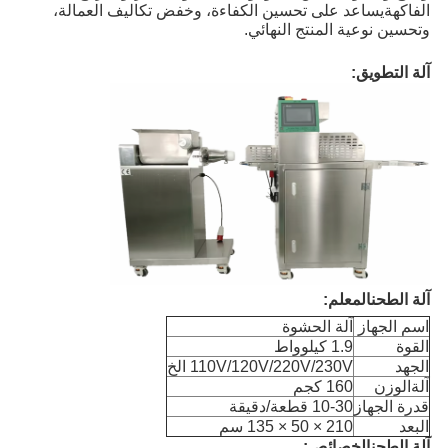
الفاكهةيساعد على تحسين الكفاءة، وخفض تكاليف العمالة،
وتحسين نوعية المنتج النهائي.
آلة التطويق:
آلة الطحن
المعلم:
اسم الجهاز
آلة الحشوة
القوة
1.9 كيلوواط
الجهد
110V/120V/220V/230V الخ
آلة
الوزن
160 كجم
قدرة الجهاز
10-30 قطعة/دقيقة
البعد
210 × 50 × 135 سم
آلة الطحن
الخصائص: