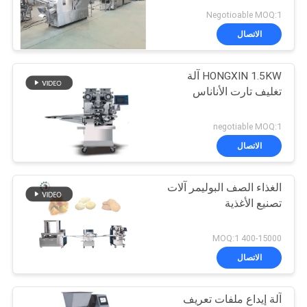
الموقع
Negotioable MOQ:1
الاتصال
11
PRIVACY
HONGXIN 1.5KW آلة
POLICY
خط انتاج كعكة القمر
تغليف تارت الأناناس
negotiable MOQ:1
الاتصال
الغذاء الصف البوليمر آلات
23
تصنيع الأغذية
آلة كعكة محشوة على
400-15000 MOQ:1
البخار
الاتصال
آلة إيداع ملفات تعريف