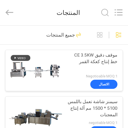
Victory
Star
Food
المنتجات
Machinery
Co.,
Ltd..
All
Rights
المنزل
112
Reserved.
جميع المنتجات
خط انتاج الخبز
المنتجات
موقف دقيق CE 3.5KW
خط إنتاج كعكة القمر
برنامج
VR
Negotioable MOQ:1
الاتصال
9
حولنا
سيمنز شاشة تعمل باللمس
خط إنتاج خبز البيتا
5100 * 1500 مم آلة إنتاج
جولة
المعجنات
في
negotiable MOQ:1