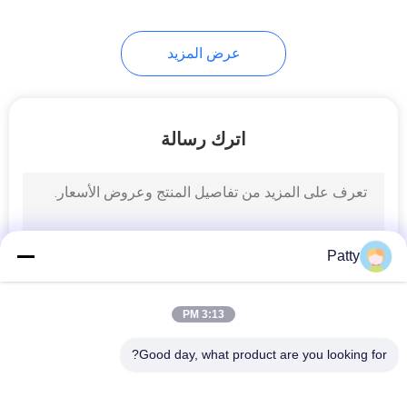
47
عرض المزيد
معدات المخابز
الصناعية
اترك رسالة
6
آلة إيداع ملفات تعريف
Patty
الارتباط
3:13 PM
Good day, what product are you looking for?
فئات شعبية
جميع