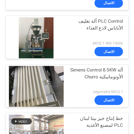
المصنع
الاتصال
PLC Control آلة تغليف
مراقبة
84
الأناناس لاذع الغذاء
الجودة
خط إنتاج ملفات
400-15000 MOQ:1
تعريف الارتباط
اتصل
الاتصال
بنا
آلة Simens Control 8.5KW
الأوتوماتيكية Churro
أخبار
22
negotiable MOQ:1
اطلب
الاتصال
خط إنتاج المعجنات
اقتباس
خط إنتاج خبز بيتا لبنان
PLC لمصنع الأغذية
خريطة